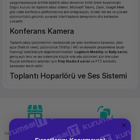
yaygınlaşmasıyla birlikte toplantı odası donanımı kritik önem kazanmıştır.
ork Bileşenleri
ek
Doğru kurulu bir toplantı odası sistemi; Microsoft Teams, Zoom, Google Meet
gibi video konferans platformlarına tam entegrasyon, kristal net ses ve yüksek
çözünürlüklü görüntü sunarak hibrit toplantı deneyimini ofis kalitesine
yükseltir.
Konferans Kamera
Toplantı odası çözümlerinin merkezinde yer alan konferans kamerası; alan
açısı (field of view), çözünürlük (1080p / 4K) ve otomatik çerçeveleme (auto-
framing) özellikleriyle değerlendirilmelidir.
Logitech MeetUp
ve
Rally serisi
;
geniş açılı lens ve ses sistemiyle küçük-orta oda çözümleri için öne çıkar.
Büyük konferans salonları için
Poly Studio X serisi
ve PTZ kontrollü
kameralar tercih edilir.
Toplantı Hoparlörü ve Ses Sistemi
Toplantı odası ses sistemi; çok yönlü mikrofon (360°), geri besleme engelleme
(echo cancellation) ve güçlü hoparlörlerden oluşur.
Jabra Speak serisi
ve
Poly Sync
taşınabilir ses barı küçük toplantı odaları veya masabaşı kullanımı
için idealdir. Orta ve büyük odalarda
Logitech Rally Bar
veya duvar monte ses
sistemleri tercih edilir.
Ekran Paylaşım ve Sunum
Sistemleri
Mağazadan Teslimat
İade ve Değişim
İnternetten sipariş et ve mağazadan
Kolay iade ve değişim imkanı
Kablolu veya kablosuz ekran paylaşım sistemleri; katılımcıların laptop, tablet
teslim al