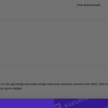
Ürün Bulunamadı.
ve veri güvenliği açısından doğru teknoloji seçimini zorunlu kılar. NAS, SAN v
ıya göre değişir.
birimi olarak çalışır. Ofis içinde dosya paylaşımı, otomatik yedekleme, medya 