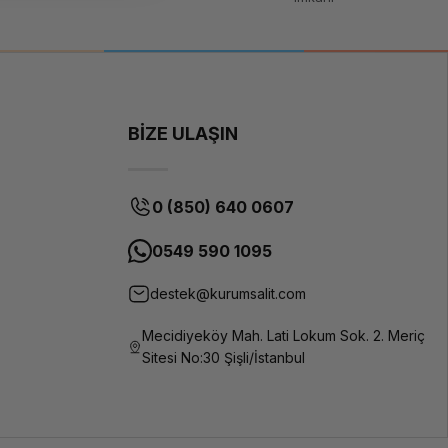
y veya NetApp gibi kurumsal SAN/NAS platformları önerilir.
BİZE ULAŞIN
0 (850) 640 0607
0549 590 1095
destek@kurumsalit.com
Mecidiyeköy Mah. Lati Lokum Sok. 2. Meriç
Sitesi No:30 Şişli/İstanbul