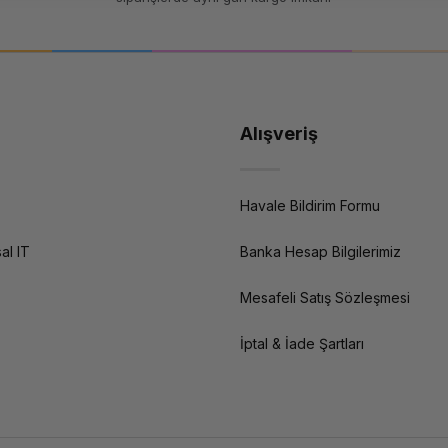
nerilir?
dir. Büyük veri merkezi ortamlarında ise HPE Nimble/SimpliVity, Dell EMC Unit
 keşfedin; veri mimarisi tasarımı için teknik ekibimizle iletişime geçin.
Alışveriş
Havale Bildirim Formu
al IT
Banka Hesap Bilgilerimiz
Mesafeli Satış Sözleşmesi
İptal & İade Şartları