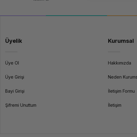
Kurumsal veri depolama için hangi sistem ö
KOBİ ve orta ölçekli işletmeler için Synology veya QNAP NAS ideal
Şirket içi veri depolama ve yedekleme ihtiyacınıza en uygun çözümü
Üyelik
Kurumsal
Üye Ol
Hakkımızda
Üye Girişi
Neden Kurums
Bayi Girişi
İletişim Formu
Şifremi Unuttum
İletişim