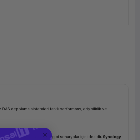
e DAS depolama sistemleri farklı performans, erişibilirlik ve
sunucusu ve uzaktan erişim gibi senaryolar için idealdir.
Synology