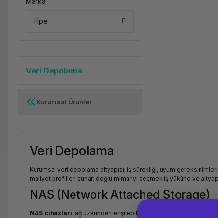
Marka
Hpe
Veri Depolama
Kurumsal Ürünler
Veri Depolama
Kurumsal veri depolama altyapısı; iş sürekliği, uyum gereksinimleri 
maliyet profilleri sunar; doğru mimariyi seçmek iş yüküne ve altyap
NAS (Network Attached Storage)
NAS cihazları
, ağ üzerinden erişilebilir merkezi dosya depolama 