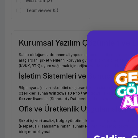
Microsoft (3)
Teamviewer (5)
Kurumsal Yazılım Çözümleri ve L
Sahip olduğunuz donanım altyapısının (sunucu, bilgisayar, çevre b
araçlardan, şirket verilerini koruyan güvenlik protokollerine ve uz
(KVKK, BTK) uyum sağlamak için orijinal ve doğru ölçeklendirilmiş (
İşletim Sistemleri ve Sunucu (Server
Bilgisayar ağınızın iskeletini oluşturan işletim sistemleri, son kull
özellikleri sunan
Windows 10 Pro / Windows 11 Pro
işletim sistem
Server
lisansları (Standard / Datacenter) donanım çekirdeği (Core)
Ofis ve Üretkenlik Uygulamaları
Şirket içi veri analizi, belge yönetimi, kurumsal e-posta ve iletişim s
(Perpetual) lisanslama imkanı sunarken; yeni nesil
Microsoft 365
ç
bir iş modeli yaratır.