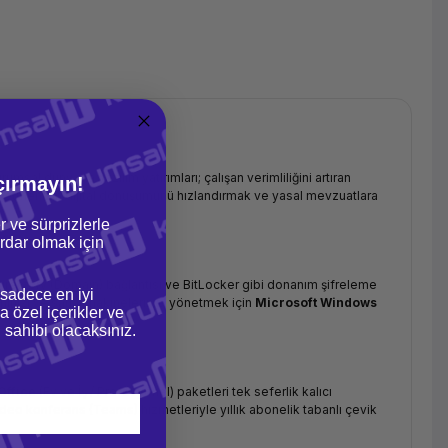
urumsal dünyada yazılım yatırımları; çalışan verimliliğini artıran
çırmayın!
 İşletmenizin dijital dönüşümünü hızlandırmak ve yasal mevzuatlara
r ve sürprizlerle
dar olmak için
ive Directory (Domain) bağlantısı ve BitLocker gibi donanım şifreleme
 sadece en iyi
abanınızı ve sanal makinelerinizi yönetmek için
Microsoft Windows
a özel içerikler ve
gi sahibi olacaksınız.
Office
(Ev ve İş / Profesyonel) paketleri tek seferlik kalıcı
eo konferans (Teams) hizmetleriyle yıllık abonelik tabanlı çevik