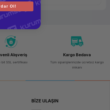
dar Ol!
on kullanıcıya anında destek verebilmesi için kurumsal uzak bağlantı
ımı ve dosya transferi yeteneği sunarak IT destek maliyetlerini
 bir merkezi konsoldan yönetebileceğiniz kurumsal Uç Nokta
irket ağına sızmaya çalışan zararlı yazılımlar anında engellenir ve
venli Alışveriş
Kargo Bedava
 bit SSL sertifikası
Tüm siparişlerinizde ücretsiz kargo
imkanı
ijital imza ile) olur ve bilgisayar hurdaya ayrıldığında lisans da ölür,
şka bir bilgisayara yasal olarak taşınabilir.
 (Business Software Alliance) denetimlerinde sadece "Pro",
BİZE ULAŞIN
eleriniz için sertifikalı uzmanlarımızla iletişime geçin.