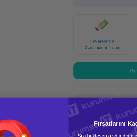
3.710,14 TL
x 12
Havalelerde
Aya varan taksit
Özel indirim fırsatı
Ge
Yorum Yaz
Fiyat Teklifi Al
Fırsatlarını Ka
Sizi bekleyen özel indirimle