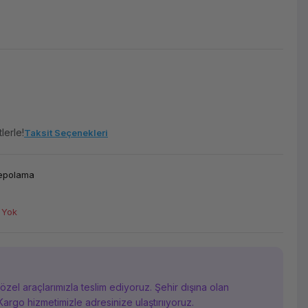
lerle!
Taksit Seçenekleri
Depolama
 Yok
i özel araçlarımızla teslim ediyoruz. Şehir dışına olan
Kargo hizmetimizle adresinize ulaştırııyoruz.