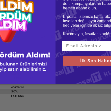
dolu kampanyalardan haber
hemen abone olun.
E-posta listemize katılarak,
fırsatları değil, aynı zamand
hediyeler için de ilk siz bil
Kaçırmayın, fırsatlar sınırlı!
oru & Cevap
Taksit Seçenekleri
İlk Sen Haber
10 TB
3.5 inç
USB 3.1
THUNDERBOLT3
Gümüş
Adaptör ile
SATA
EXTERNAL