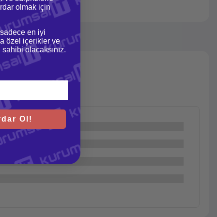
dar olmak için
 sadece en iyi
a özel içerikler ve
gi sahibi olacaksınız.
dar Ol!