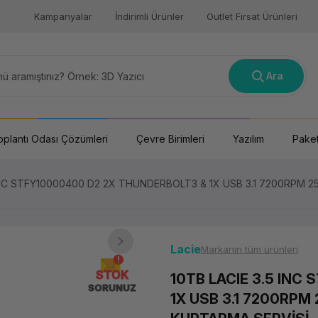
Kampanyalar
İndirimli Ürünler
Outlet Fırsat Ürünleri
Ara
oplantı Odası Çözümleri
Çevre Birimleri
Yazılım
Paket
 INC STFY10000400 D2 2X THUNDERBOLT3 & 1X USB 3.1 7200RPM 2
Lacie
Markanın tüm ürünleri
STOK
10TB LACIE 3.5 INC
SORUNUZ
1X USB 3.1 7200RPM 