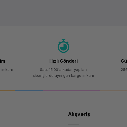
Ürün hakkında henüz soru sorulmamış.
Bu ürüne ilk yorumu siz yapın!
Yorum Yaz
Soru Sor
şim
Hızlı Gönderi
Gü
 imkanı
Saat 15.00'a kadar yapılan
256
siparişlerde aynı gün kargo imkanı
Alışveriş