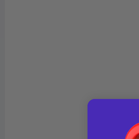
Havalelerde
Güvenilir Alışveriş
Özel indirim fırsatı
Kolay iade imkanı