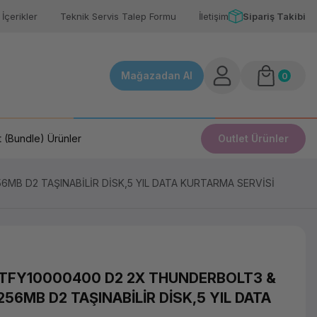
İçerikler
Teknik Servis Talep Formu
İletişim
Sipariş Takibi
Mağazadan Al
0
 (Bundle) Ürünler
Outlet Ürünler
56MB D2 TAŞINABİLİR DİSK,5 YIL DATA KURTARMA SERVİSİ
 STFY10000400 D2 2X THUNDERBOLT3 &
256MB D2 TAŞINABİLİR DİSK,5 YIL DATA