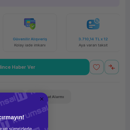
Güvenilir Alışveriş
3.710,14 TL
x 12
Kolay iade imkanı
Aya varan taksit
lince Haber Ver
Tavsiye Et
Fiyat Alarmı
çırmayın!
r ve sürprizlerle