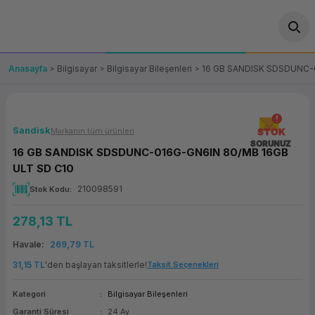
Geri Dön
Geri Dön
Geri Dön
Geri Dön
Geri Dön
Geri Dön
Geri Dön
ünler
leri
ası Çözümleri
eri
le) Ürünler
OT/VT Ürünleri
Anasayfa
Bilgisayar
Bilgisayar Bileşenleri
16 GB SANDISK SDSDUNC-
cı
s Ürünleri
eri
Barkod Yazıcı ve Okuyucu
hazı
ası
arı
keti
POS Terminali
Sandisk
Markanın tüm ürünleri
STOK
SORUNUZ
16 GB SANDISK SDSDUNC-016G-GN6IN 80/MB 16GB
sayar
 Kablosu
Station
ım
keti
Fiş Yazıcı
ULT SD C10
210098591
Stok Kodu
sayar
akinesi
se
ve Bağlantı
şif Paketi
Self Servis Ekranı
278,13 TL
enleri
 (Firewall)
ma Makinesi
aklık
ve Yedekleme
Para Çekmecesi
Havale
269,79 TL
on
eme Makinesi
rofon
Panel PC
31,15 TL
'den başlayan taksitlerle!
Taksit Seçenekleri
Kategori
Bilgisayar Bileşenleri
ciler
Garanti Süresi
24 Ay