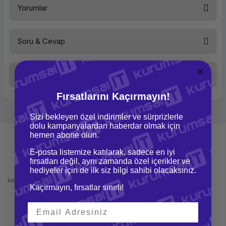
Yorumlar
Yapı
SDHC
Kapasite
16 GB
Aktarım Hızı
80 MB/s
Serisi
Standart
Soru & Cevap
Sınıf
Class 10
Bu ürüne ilk yorumu siz yapın!
Taksit Seçenekleri
Yorum Yaz
Ürün hakkında henüz soru sorulmamış.
Fırsatlarını Kaçırmayın!
Soru Sor
Sizi bekleyen özel indirimler ve sürprizlerle
dolu kampanyalardan haberdar olmak için
hemen abone olun.
E-posta listemize katılarak, sadece en iyi
fırsatları değil, aynı zamanda özel içerikler ve
Mağazadan Teslimat
İade ve Değişim
hediyeler için de ilk siz bilgi sahibi olacaksınız.
İnternetten sipariş et ve mağazadan
Kolay iade ve değişim imkanı
Kaçırmayın, fırsatlar sınırlı!
teslim al