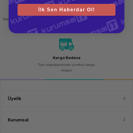
İlk Sen Haberdar Ol!
Hızlı Gönderi
Güvenli Alışveriş
Saat 15.00'a kadar yapılan siparişlerde
256 bit SSL sertifikası
aynı gün kargo imkanı
Kargo Bedava
Tüm siparişlerinizde ücretsiz kargo
imkanı
Üyelik
Kurumsal