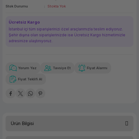
Stok Durumu
Stokta Yok
ork Bileşenleri
ek
Ücretsiz Kargo
İstanbul içi tüm siparişlerinizi özel araçlarımızla teslim ediyoruz.
Şehir dışına olan siparişlerinizde ise Ücretsiz Kargo hizmetimizle
adresinize ulaştırııyoruz.
Yorum Yaz
Tavsiye Et
Fiyat Alarmı
Güvenilir Alışveriş
31,15 TL
x 12
Havalelerde
Kolay iade imkanı
Aya varan taksit
Özel indirim fırsatı
Fiyat Teklifi Al
Güvenilir Alışveriş
31,15 TL
x 12
Havalelerde
Kolay iade imkanı
Aya varan taksit
Özel indirim fırsatı
Ürün Bilgisi
Türü
Secure Digital