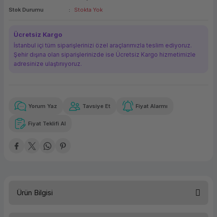
Stok Durumu
Stokta Yok
ork Bileşenleri
ek
Ücretsiz Kargo
İstanbul içi tüm siparişlerinizi özel araçlarımızla teslim ediyoruz.
Şehir dışına olan siparişlerinizde ise Ücretsiz Kargo hizmetimizle
adresinize ulaştırııyoruz.
Yorum Yaz
Tavsiye Et
Fiyat Alarmı
Güvenilir Alışveriş
1.880,64 TL
x 12
Havalelerde
Kolay iade imkanı
Aya varan taksit
Özel indirim fırsatı
Fiyat Teklifi Al
Güvenilir Alışveriş
1.880,64 TL
x 12
Havalelerde
Kolay iade imkanı
Aya varan taksit
Özel indirim fırsatı
Ürün Bilgisi
Kullanım Yeri
İş İstasyonu