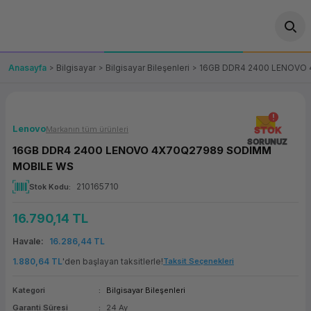
Geri Dön
Geri Dön
Geri Dön
Geri Dön
Geri Dön
Geri Dön
Geri Dön
ünler
leri
ası Çözümleri
eri
le) Ürünler
OT/VT Ürünleri
Anasayfa
Bilgisayar
Bilgisayar Bileşenleri
16GB DDR4 2400 LENOVO
cı
s Ürünleri
eri
Barkod Yazıcı ve Okuyucu
hazı
ası
arı
keti
POS Terminali
Lenovo
Markanın tüm ürünleri
STOK
SORUNUZ
16GB DDR4 2400 LENOVO 4X70Q27989 SODIMM
sayar
 Kablosu
Station
ım
keti
Fiş Yazıcı
MOBILE WS
210165710
Stok Kodu
sayar
akinesi
se
ve Bağlantı
şif Paketi
Self Servis Ekranı
16.790,14 TL
enleri
 (Firewall)
ma Makinesi
aklık
ve Yedekleme
Para Çekmecesi
Havale
16.286,44 TL
on
eme Makinesi
rofon
Panel PC
1.880,64 TL
'den başlayan taksitlerle!
Taksit Seçenekleri
Kategori
Bilgisayar Bileşenleri
ciler
Garanti Süresi
24 Ay