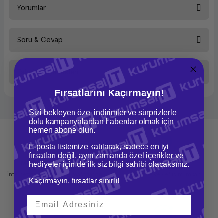
Yorumlar
Kapasite
16 GB
Bellek Tipi
DDR4
Bellek Hızı
DDR4-2400
Bellek Türü
RDIMM
Soru & Cevap
Paketteki Bellek Sayısı
1
Bu ürüne ilk yorumu siz yapın!
Paketteki Birim Bellek
16 GB
DIMM Tipi
Registered
Taksit Seçenekleri
Yorum Yaz
Ürün hakkında henüz soru sorulmamış.
Fırsatlarını Kaçırmayın!
Soru Sor
Sizi bekleyen özel indirimler ve sürprizlerle
dolu kampanyalardan haberdar olmak için
hemen abone olun.
E-posta listemize katılarak, sadece en iyi
fırsatları değil, aynı zamanda özel içerikler ve
Mağazadan Teslimat
İade ve Değişim
hediyeler için de ilk siz bilgi sahibi olacaksınız.
İnternetten sipariş et ve mağazadan
Kolay iade ve değişim imkanı
Kaçırmayın, fırsatlar sınırlı!
teslim al