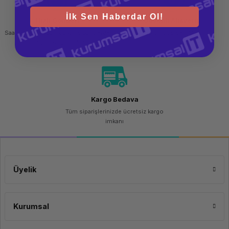
İlk Sen Haberdar Ol!
Hızlı Gönderi
Güvenli Alışveriş
Saat 15.00'a kadar yapılan siparişlerde
256 bit SSL sertifikası
aynı gün kargo imkanı
Kargo Bedava
Tüm siparişlerinizde ücretsiz kargo
imkanı
Üyelik
Kurumsal