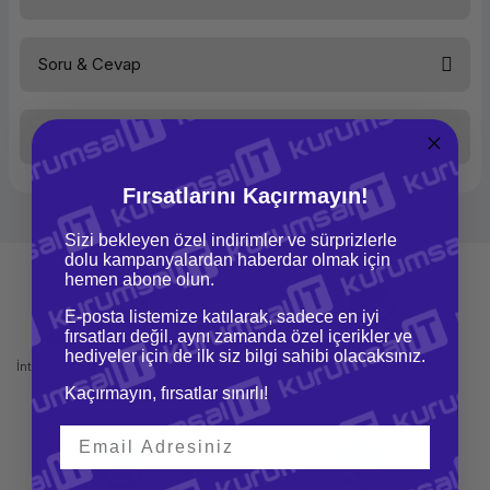
Çözünürlük
1920 X 1080
Tepki Süresi
8 ms
Kontrast Oranı
3.000:1
Soru & Cevap
Parlaklık
250 nit
Bu ürüne ilk yorumu siz yapın!
D-Sub15
Yok
HDMI
Yok
DVI
Var
Taksit Seçenekleri
Yorum Yaz
DisplayPort
Ürün hakkında henüz soru sorulmamış.
Yok
TCO Standardı
TCO 6.0
Hoparlör
Yok
Fırsatlarını Kaçırmayın!
Webcam
Yok
Soru Sor
Pivot
Yok
Sizi bekleyen özel indirimler ve sürprizlerle
Yükseklik Ayarı
Yok
dolu kampanyalardan haberdar olmak için
VESA Uyumu - Duvara
Yok
hemen abone olun.
Montaj
Kare/Geniş
16:9
E-posta listemize katılarak, sadece en iyi
Renk
Siyah
fırsatları değil, aynı zamanda özel içerikler ve
Mağazadan Teslimat
İade ve Değişim
USB
Var
hediyeler için de ilk siz bilgi sahibi olacaksınız.
İnternetten sipariş et ve mağazadan
Kolay iade ve değişim imkanı
teslim al
Kaçırmayın, fırsatlar sınırlı!