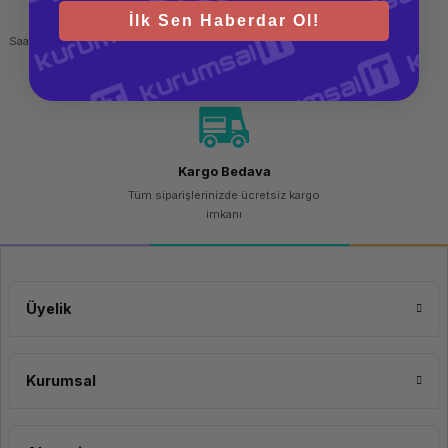
Hızlı Gönderi
Güvenli Alışveriş
İlk Sen Haberdar Ol!
Saat 15.00'a kadar yapılan siparişlerde
256 bit SSL sertifikası
aynı gün kargo imkanı
Kargo Bedava
Tüm siparişlerinizde ücretsiz kargo
imkanı
Üyelik
Kurumsal