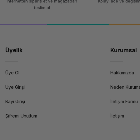
İnternetten sipariş et ve mağazadan
Kolay iade ve değişim
teslim al
Üyelik
Kurumsal
Üye Ol
Hakkımızda
Üye Girişi
Neden Kurums
Bayi Girişi
İletişim Formu
Şifremi Unuttum
İletişim