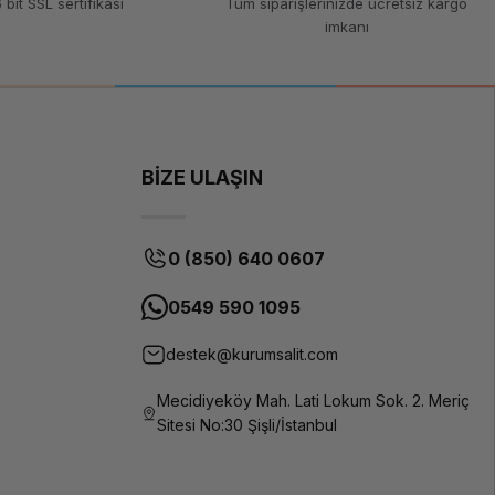
 bit SSL sertifikası
Tüm siparişlerinizde ücretsiz kargo
imkanı
BİZE ULAŞIN
0 (850) 640 0607
0549 590 1095
destek@kurumsalit.com
Mecidiyeköy Mah. Lati Lokum Sok. 2. Meriç
Sitesi No:30 Şişli/İstanbul