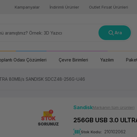
Kampanyalar
İndirimli Ürünler
Outlet Fırsat Ürünleri
Ara
oplantı Odası Çözümleri
Çevre Birimleri
Yazılım
Paket
LTRA 80MB/s SANDISK SDCZ48-256G-U46
Sandisk
Markanın tüm ürünleri
STOK
256GB USB 3.0 ULT
SORUNUZ
210102062
Stok Kodu