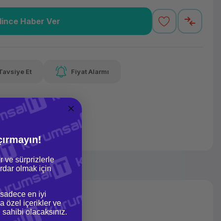
lince Haber Ver
,39 TL
x 12
Havalelerde
Güvenilir Alışveriş
varan taksit
Özel indirim fırsatı
Kolay iade imkanı
Tavsiye Et
Fiyat Alarmı
lelerde
irim fırsatı
çırmayın!
r ve sürprizlerle
dar olmak için
 sadece en iyi
a özel içerikler ve
gi sahibi olacaksınız.