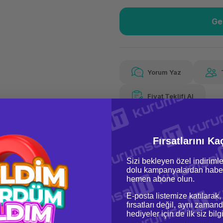
Ge
Güvenilir Alışveriş
294
Kolay iade imkanı
Aya 
Yorum Yaz
Fiyat Teklifi Al
294,39 TL
x 12
Hava
Aya varan taksit
Özel ind
Fırsatlarını Ka
Sizi bekleyen özel indirimle
dolu kampanyalardan haber
hemen abone olun.
E-posta listemize katılarak,
oru & Cevap
Taksit Seçenekleri
fırsatları değil, aynı zamand
hediyeler için de ilk siz bil