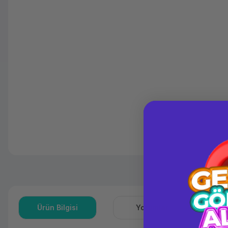
Ürün Bilgisi
Yorumlar
S