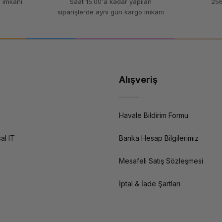
 imkanı
Saat 15.00'a kadar yapılan
256
siparişlerde aynı gün kargo imkanı
Alışveriş
Havale Bildirim Formu
al IT
Banka Hesap Bilgilerimiz
Mesafeli Satış Sözleşmesi
İptal & İade Şartları