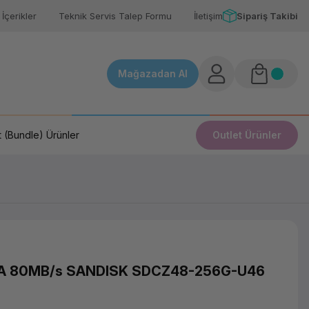
İçerikler
Teknik Servis Talep Formu
İletişim
Sipariş Takibi
Mağazadan Al
 (Bundle) Ürünler
Outlet Ürünler
RA 80MB/s SANDISK SDCZ48-256G-U46