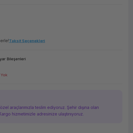
erle!
Taksit Seçenekleri
yar Bileşenleri
 Yok
i özel araçlarımızla teslim ediyoruz. Şehir dışına olan
Kargo hizmetimizle adresinize ulaştırııyoruz.