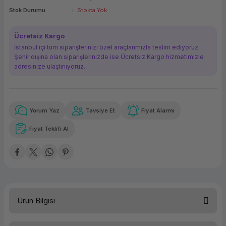
Stok Durumu
Stokta Yok
ork Bileşenleri
ek
Ücretsiz Kargo
İstanbul içi tüm siparişlerinizi özel araçlarımızla teslim ediyoruz.
Şehir dışına olan siparişlerinizde ise Ücretsiz Kargo hizmetimizle
adresinize ulaştırııyoruz.
Yorum Yaz
Tavsiye Et
Fiyat Alarmı
Güvenilir Alışveriş
1.065,53 TL
x 12
Havalelerde
Kolay iade imkanı
Aya varan taksit
Özel indirim fırsatı
Fiyat Teklifi Al
Güvenilir Alışveriş
1.065,53 TL
x 12
Havalelerde
Kolay iade imkanı
Aya varan taksit
Özel indirim fırsatı
Ürün Bilgisi
Türü
Sabit Disk