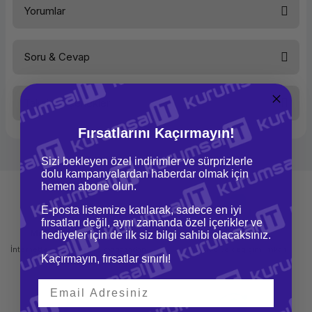
Yorumlar
Kullanım Yeri
Sunucu
Disk Tipi
2.5 inç
Kapasite
300 GB
Devir Hızı
10000 rpm
Soru & Cevap
Arabirim
SAS
Bu ürüne ilk yorumu siz yapın!
Taksit Seçenekleri
Yorum Yaz
Ürün hakkında henüz soru sorulmamış.
Fırsatlarını Kaçırmayın!
Soru Sor
Sizi bekleyen özel indirimler ve sürprizlerle
dolu kampanyalardan haberdar olmak için
hemen abone olun.
E-posta listemize katılarak, sadece en iyi
fırsatları değil, aynı zamanda özel içerikler ve
Mağazadan Teslimat
İade ve Değişim
hediyeler için de ilk siz bilgi sahibi olacaksınız.
İnternetten sipariş et ve mağazadan
Kolay iade ve değişim imkanı
Kaçırmayın, fırsatlar sınırlı!
teslim al