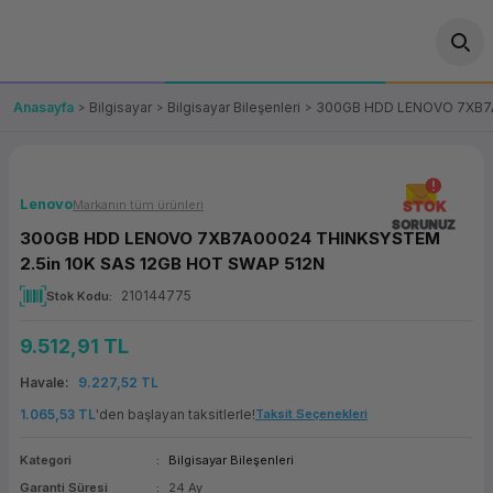
Geri Dön
Geri Dön
Geri Dön
Geri Dön
Geri Dön
Geri Dön
Geri Dön
ünler
leri
ası Çözümleri
eri
le) Ürünler
OT/VT Ürünleri
Anasayfa
Bilgisayar
Bilgisayar Bileşenleri
300GB HDD LENOVO 7XB7A
cı
s Ürünleri
eri
Barkod Yazıcı ve Okuyucu
hazı
ası
arı
keti
POS Terminali
Lenovo
Markanın tüm ürünleri
STOK
SORUNUZ
300GB HDD LENOVO 7XB7A00024 THINKSYSTEM
sayar
 Kablosu
Station
ım
keti
Fiş Yazıcı
2.5in 10K SAS 12GB HOT SWAP 512N
210144775
Stok Kodu
sayar
akinesi
se
ve Bağlantı
şif Paketi
Self Servis Ekranı
9.512,91 TL
enleri
 (Firewall)
ma Makinesi
aklık
ve Yedekleme
Para Çekmecesi
Havale
9.227,52 TL
on
eme Makinesi
rofon
Panel PC
1.065,53 TL
'den başlayan taksitlerle!
Taksit Seçenekleri
Kategori
Bilgisayar Bileşenleri
ciler
Garanti Süresi
24 Ay