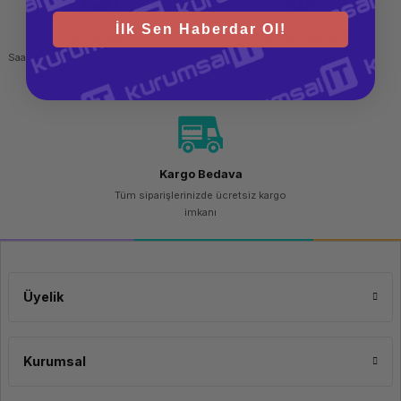
İlk Sen Haberdar Ol!
Hızlı Gönderi
Güvenli Alışveriş
Saat 15.00'a kadar yapılan siparişlerde
256 bit SSL sertifikası
aynı gün kargo imkanı
Kargo Bedava
Tüm siparişlerinizde ücretsiz kargo
imkanı
Üyelik
Kurumsal