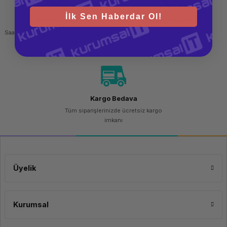
İlk Sen Haberdar Ol!
Hızlı Gönderi
Güvenli Alışveriş
Saat 15.00'a kadar yapılan siparişlerde
256 bit SSL sertifikası
aynı gün kargo imkanı
Kargo Bedava
Tüm siparişlerinizde ücretsiz kargo
imkanı
Üyelik
Kurumsal