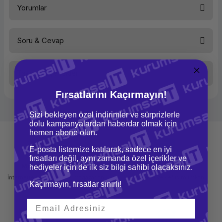
Yorumlar
Yapı
microSDHC
Kapasite
32 GB
Aktarım Hızı
95 MB/s
Serisi
Extreme Pro
Soru & Cevap
Sınıf
Class 10
Bu ürüne ilk yorumu siz yapın!
Adaptör
Var
Taksit Seçenekleri
Yorum Yaz
Ürün hakkında henüz soru sorulmamış.
Fırsatlarını Kaçırmayın!
Soru Sor
Sizi bekleyen özel indirimler ve sürprizlerle
dolu kampanyalardan haberdar olmak için
hemen abone olun.
E-posta listemize katılarak, sadece en iyi
fırsatları değil, aynı zamanda özel içerikler ve
Mağazadan Teslimat
İade ve Değişim
hediyeler için de ilk siz bilgi sahibi olacaksınız.
İnternetten sipariş et ve mağazadan
Kolay iade ve değişim imkanı
Kaçırmayın, fırsatlar sınırlı!
teslim al