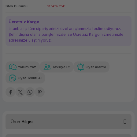
Stok Durumu
Stokta Yok
ork Bileşenleri
ek
Ücretsiz Kargo
İstanbul içi tüm siparişlerinizi özel araçlarımızla teslim ediyoruz.
Şehir dışına olan siparişlerinizde ise Ücretsiz Kargo hizmetimizle
adresinize ulaştırııyoruz.
Yorum Yaz
Tavsiye Et
Fiyat Alarmı
Güvenilir Alışveriş
66,74 TL
x 12
Havalelerde
Kolay iade imkanı
Aya varan taksit
Özel indirim fırsatı
Fiyat Teklifi Al
Güvenilir Alışveriş
66,74 TL
x 12
Havalelerde
Kolay iade imkanı
Aya varan taksit
Özel indirim fırsatı
Ürün Bilgisi
Türü
Micro SD