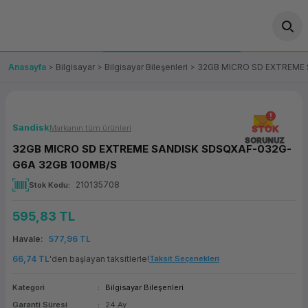
Geri Dön
Geri Dön
Geri Dön
Geri Dön
Geri Dön
Geri Dön
Geri Dön
ünler
leri
ası Çözümleri
eri
le) Ürünler
OT/VT Ürünleri
Anasayfa
Bilgisayar
Bilgisayar Bileşenleri
32GB MICRO SD EXTREME
cı
s Ürünleri
eri
Barkod Yazıcı ve Okuyucu
hazı
ası
arı
keti
POS Terminali
Sandisk
Markanın tüm ürünleri
STOK
SORUNUZ
32GB MICRO SD EXTREME SANDISK SDSQXAF-032G-
sayar
 Kablosu
Station
ım
keti
Fiş Yazıcı
G6A 32GB 100MB/S
210135708
Stok Kodu
sayar
akinesi
se
ve Bağlantı
şif Paketi
Self Servis Ekranı
595,83 TL
enleri
 (Firewall)
ma Makinesi
aklık
ve Yedekleme
Para Çekmecesi
Havale
577,96 TL
on
eme Makinesi
rofon
Panel PC
66,74 TL
'den başlayan taksitlerle!
Taksit Seçenekleri
Kategori
Bilgisayar Bileşenleri
ciler
Garanti Süresi
24 Ay