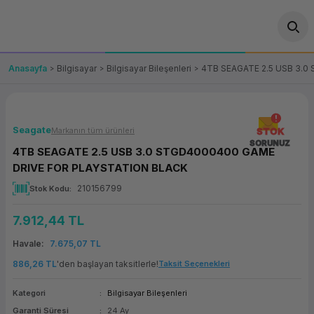
Geri Dön
Geri Dön
Geri Dön
Geri Dön
Geri Dön
Geri Dön
Geri Dön
ünler
leri
ası Çözümleri
eri
le) Ürünler
OT/VT Ürünleri
Anasayfa
Bilgisayar
Bilgisayar Bileşenleri
4TB SEAGATE 2.5 USB 3.
cı
s Ürünleri
eri
Barkod Yazıcı ve Okuyucu
hazı
ası
arı
keti
POS Terminali
Seagate
Markanın tüm ürünleri
STOK
SORUNUZ
4TB SEAGATE 2.5 USB 3.0 STGD4000400 GAME
sayar
 Kablosu
Station
ım
keti
Fiş Yazıcı
DRIVE FOR PLAYSTATION BLACK
210156799
Stok Kodu
sayar
akinesi
se
ve Bağlantı
şif Paketi
Self Servis Ekranı
7.912,44 TL
enleri
 (Firewall)
ma Makinesi
aklık
ve Yedekleme
Para Çekmecesi
Havale
7.675,07 TL
on
eme Makinesi
rofon
Panel PC
886,26 TL
'den başlayan taksitlerle!
Taksit Seçenekleri
Kategori
Bilgisayar Bileşenleri
ciler
Garanti Süresi
24 Ay