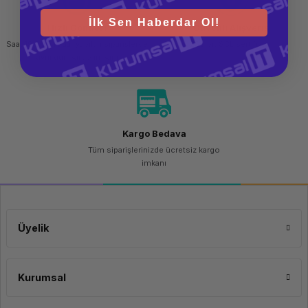
İlk Sen Haberdar Ol!
Hızlı Gönderi
Güvenli Alışveriş
Saat 15.00'a kadar yapılan siparişlerde
256 bit SSL sertifikası
aynı gün kargo imkanı
Kargo Bedava
Tüm siparişlerinizde ücretsiz kargo
imkanı
Üyelik
Kurumsal