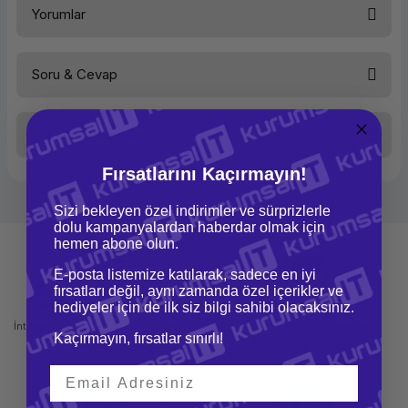
Yorumlar
Tipi
2.5 inç
Bağlantı
USB 3.0
Renk
Siyah
Güç Bağlantısı
USB ile
Soru & Cevap
Disk Türü
EXTERNAL
Bu ürüne ilk yorumu siz yapın!
Taksit Seçenekleri
Yorum Yaz
Ürün hakkında henüz soru sorulmamış.
Fırsatlarını Kaçırmayın!
Soru Sor
Sizi bekleyen özel indirimler ve sürprizlerle
dolu kampanyalardan haberdar olmak için
hemen abone olun.
E-posta listemize katılarak, sadece en iyi
fırsatları değil, aynı zamanda özel içerikler ve
Mağazadan Teslimat
İade ve Değişim
hediyeler için de ilk siz bilgi sahibi olacaksınız.
İnternetten sipariş et ve mağazadan
Kolay iade ve değişim imkanı
Kaçırmayın, fırsatlar sınırlı!
teslim al