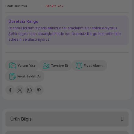
Stok Durumu
Stokta Yok
ork Bileşenleri
ek
Ücretsiz Kargo
İstanbul içi tüm siparişlerinizi özel araçlarımızla teslim ediyoruz.
Şehir dışına olan siparişlerinizde ise Ücretsiz Kargo hizmetimizle
adresinize ulaştırııyoruz.
Yorum Yaz
Tavsiye Et
Fiyat Alarmı
Güvenilir Alışveriş
886,26 TL
x 12
Havalelerde
Kolay iade imkanı
Aya varan taksit
Özel indirim fırsatı
Fiyat Teklifi Al
Güvenilir Alışveriş
886,26 TL
x 12
Havalelerde
Kolay iade imkanı
Aya varan taksit
Özel indirim fırsatı
Ürün Bilgisi
Kapasite
4 TB