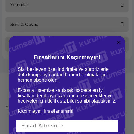
Yorumlar
Tipi
2.5 inç
Bağlantı
USB 3.1
Renk
Gri
Disk Türü
SSD
Soru & Cevap
Bu ürüne ilk yorumu siz yapın!
Taksit Seçenekleri
Yorum Yaz
Ürün hakkında henüz soru sorulmamış.
Fırsatlarını Kaçırmayın!
Soru Sor
Sizi bekleyen özel indirimler ve sürprizlerle
dolu kampanyalardan haberdar olmak için
hemen abone olun.
E-posta listemize katılarak, sadece en iyi
fırsatları değil, aynı zamanda özel içerikler ve
Mağazadan Teslimat
İade ve Değişim
hediyeler için de ilk siz bilgi sahibi olacaksınız.
İnternetten sipariş et ve mağazadan
Kolay iade ve değişim imkanı
Kaçırmayın, fırsatlar sınırlı!
teslim al