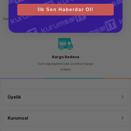
İlk Sen Haberdar Ol!
Hızlı Gönderi
Güvenli Alışveriş
Saat 15.00'a kadar yapılan siparişlerde
256 bit SSL sertifikası
aynı gün kargo imkanı
Kargo Bedava
Tüm siparişlerinizde ücretsiz kargo
imkanı
Üyelik
Kurumsal