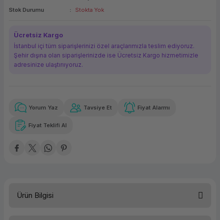
Stok Durumu
Stokta Yok
ork Bileşenleri
ek
Ücretsiz Kargo
İstanbul içi tüm siparişlerinizi özel araçlarımızla teslim ediyoruz.
Şehir dışına olan siparişlerinizde ise Ücretsiz Kargo hizmetimizle
adresinize ulaştırııyoruz.
Yorum Yaz
Tavsiye Et
Fiyat Alarmı
Güvenilir Alışveriş
867,51 TL
x 12
Havalelerde
Kolay iade imkanı
Aya varan taksit
Özel indirim fırsatı
Fiyat Teklifi Al
Güvenilir Alışveriş
867,51 TL
x 12
Havalelerde
Kolay iade imkanı
Aya varan taksit
Özel indirim fırsatı
Ürün Bilgisi
Kapasite
500 GB