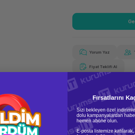
Ge
Güvenilir Alışveriş
328
Kolay iade imkanı
Aya 
Yorum Yaz
Fiyat Teklifi Al
328,99 TL
x 12
Hava
Aya varan taksit
Özel ind
Fırsatlarını Ka
Sizi bekleyen özel indirimle
dolu kampanyalardan haber
hemen abone olun.
E-posta listemize katılarak,
oru & Cevap
Taksit Seçenekleri