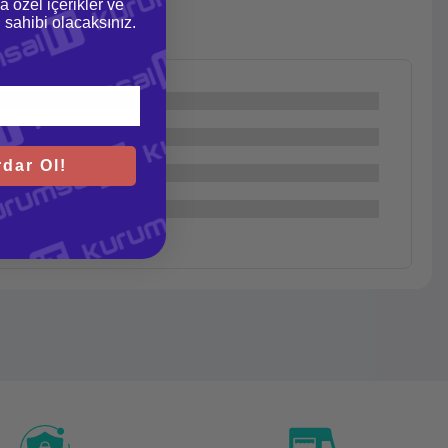
a özel içerikler ve
gi sahibi olacaksınız.
dar Ol!