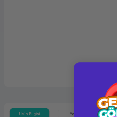
Ürün Bilgisi
Yorumlar
S