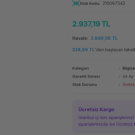
210067343
Stok Kodu
2.937,19 TL
Havale
2.849,08 TL
328,99 TL
'den başlayan taksitl
Kategori
Bilgisa
Garanti Süresi
24 Ay
Stok Durumu
Stokta
Ücretsiz Kargo
İstanbul içi tüm siparişleriniz
siparişlerinizde ise Ücretsiz 