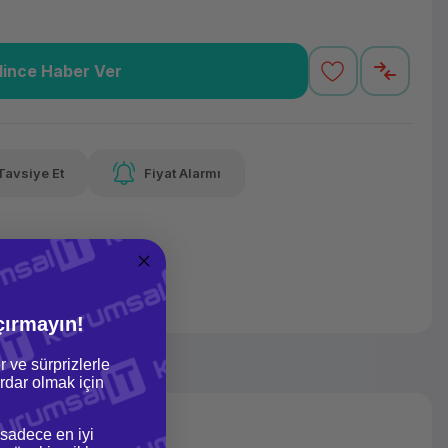
lince Haber Ver
,99 TL
x 12
Havalelerde
Güvenilir Alışveriş
varan taksit
Özel indirim fırsatı
Kolay iade imkanı
Tavsiye Et
Fiyat Alarmı
lelerde
irim fırsatı
çırmayın!
r ve sürprizlerle
dar olmak için
 sadece en iyi