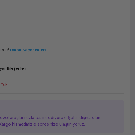
erle!
Taksit Seçenekleri
yar Bileşenleri
 Yok
i özel araçlarımızla teslim ediyoruz. Şehir dışına olan
Kargo hizmetimizle adresinize ulaştırııyoruz.