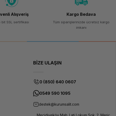
venli Alışveriş
Kargo Bedava
 bit SSL sertifikası
Tüm siparişlerinizde ücretsiz kargo
imkanı
BİZE ULAŞIN
0 (850) 640 0607
0549 590 1095
destek@kurumsalit.com
Mecidiyeköy Mah. Lati Lokum Sok. 2. Meriç