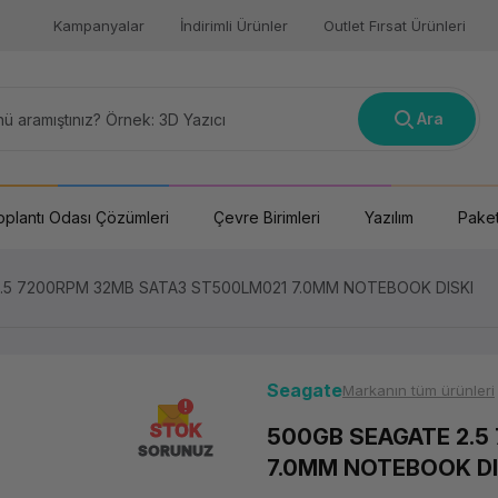
Kampanyalar
İndirimli Ürünler
Outlet Fırsat Ürünleri
Ara
oplantı Odası Çözümleri
Çevre Birimleri
Yazılım
Paket
.5 7200RPM 32MB SATA3 ST500LM021 7.0MM NOTEBOOK DISKI
Seagate
Markanın tüm ürünleri
STOK
500GB SEAGATE 2.5
SORUNUZ
7.0MM NOTEBOOK DI