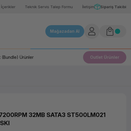
İçerikler
Teknik Servis Talep Formu
İletişim
Sipariş Takibi
Mağazadan Al
 (Bundle) Ürünler
Outlet Ürünler
 7200RPM 32MB SATA3 ST500LM021
SKI