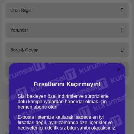
Ürün Bilgisi
Kategori
Kabinet/Aksesuar
Yorumlar
Marka
Simkar
Desi
1-10 ds
Soru & Cevap
Bu ürüne ilk yorumu siz yapın!
Taksit Seçenekleri
Yorum Yaz
Ürün hakkında henüz soru sorulmamış.
Fırsatlarını Kaçırmayın!
Soru Sor
Sizi bekleyen özel indirimler ve sürprizlerle
dolu kampanyalardan haberdar olmak için
hemen abone olun.
E-posta listemize katılarak, sadece en iyi
fırsatları değil, aynı zamanda özel içerikler ve
Mağazadan Teslimat
İade ve Değişim
hediyeler için de ilk siz bilgi sahibi olacaksınız.
İnternetten sipariş et ve mağazadan
Kolay iade ve değişim imkanı