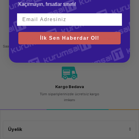
Kaçırmayın, fırsatlar sınırlı!
teslim al
İlk Sen Haberdar Ol!
Hızlı Gönderi
Güvenli Alışveriş
Saat 15.00'a kadar yapılan siparişlerde
256 bit SSL sertifikası
aynı gün kargo imkanı
Kargo Bedava
Tüm siparişlerinizde ücretsiz kargo
imkanı
Üyelik