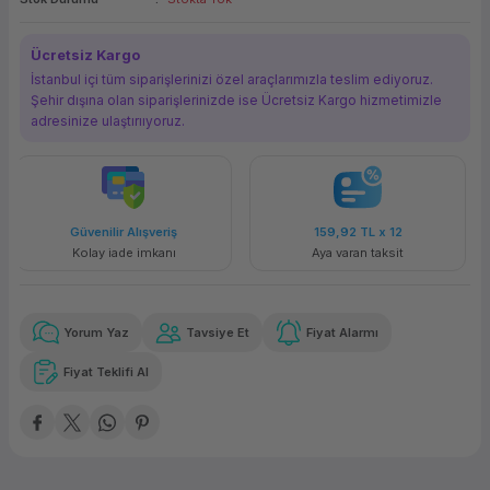
ork Bileşenleri
ek
Ücretsiz Kargo
İstanbul içi tüm siparişlerinizi özel araçlarımızla teslim ediyoruz.
Şehir dışına olan siparişlerinizde ise Ücretsiz Kargo hizmetimizle
adresinize ulaştırııyoruz.
riş
159,92 TL
x 12
Havalelerde
nı
Aya varan taksit
Özel indirim fırsatı
Yorum Yaz
Tavsiye Et
Fiyat Alarmı
Fiyat Teklifi Al