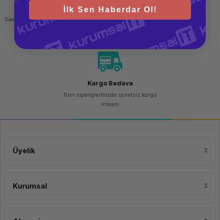
Eğim açısı:-5 - 35°
Hızlı Gönderi
Güvenli Alışveriş
Döndürülebilir:Evet
İlk Sen Haberdar Ol!
VESA montajı:Evet
Saat 15.00'a kadar yapılan siparişlerde
256 bit SSL sertifikası
İnce istemci kurulmuş:Hayır
aynı gün kargo imkanı
Ekran özellikleri:LED
Entegre TV ayarlayıcı:Hayır
Ürün rengi:Siyah
Pazar konumlandırması:Oyun
NVIDIA G-SYNC:Evet
AMD FreeSync:Hayır
Gömme hoparlörler:Evet
Dahili kamera:Hayır
Kargo Bedava
Tüm siparişlerinizde ücretsiz kargo
imkanı
Üyelik
Kurumsal