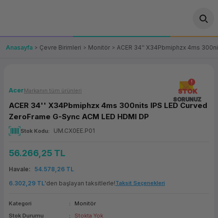
Geri Dön
Geri Dön
Geri Dön
Geri Dön
Geri Dön
Geri Dön
Geri Dön
ünler
leri
ası Çözümleri
eri
le) Ürünler
OT/VT Ürünleri
Anasayfa
Çevre Birimleri
Monitör
ACER 34'' X34Pbmiphzx 4ms 300ni
cı
s Ürünleri
eri
Barkod Yazıcı ve Okuyucu
hazı
ası
arı
keti
POS Terminali
Acer
Markanın tüm ürünleri
STOK
SORUNUZ
ACER 34'' X34Pbmiphzx 4ms 300nits IPS LED Curved
sayar
 Kablosu
Station
ım
keti
Fiş Yazıcı
ZeroFrame G-Sync ACM LED HDMI DP
UM.CX0EE.P01
Stok Kodu
sayar
akinesi
se
ve Bağlantı
şif Paketi
Self Servis Ekranı
56.266,25 TL
enleri
 (Firewall)
ma Makinesi
aklık
ve Yedekleme
Para Çekmecesi
Havale
54.578,26 TL
on
eme Makinesi
rofon
Panel PC
6.302,29 TL
'den başlayan taksitlerle!
Taksit Seçenekleri
Kategori
Monitör
ciler
Stok Durumu
Stokta Yok