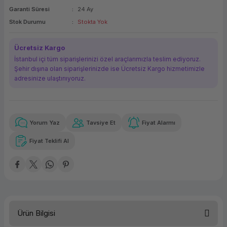
Garanti Süresi
24 Ay
ork Bileşenleri
ek
Stok Durumu
Stokta Yok
Ücretsiz Kargo
İstanbul içi tüm siparişlerinizi özel araçlarımızla teslim ediyoruz.
Şehir dışına olan siparişlerinizde ise Ücretsiz Kargo hizmetimizle
adresinize ulaştırııyoruz.
Yorum Yaz
Tavsiye Et
Fiyat Alarmı
Güvenilir Alışveriş
4.988,57 TL
x 12
Havalelerde
Kolay iade imkanı
Aya varan taksit
Özel indirim fırsatı
Fiyat Teklifi Al
Güvenilir Alışveriş
4.988,57 TL
x 12
Havalelerde
Kolay iade imkanı
Aya varan taksit
Özel indirim fırsatı
Ürün Bilgisi