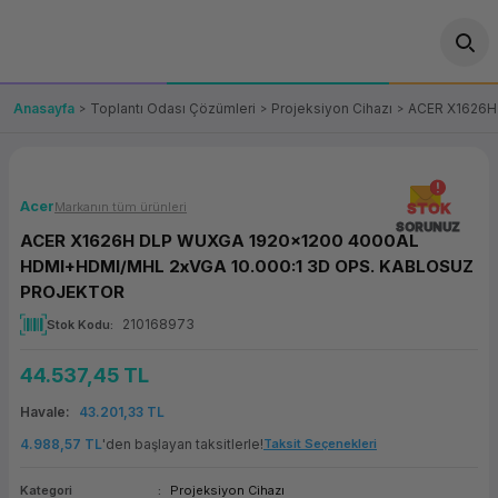
Geri Dön
Geri Dön
Geri Dön
Geri Dön
Geri Dön
Geri Dön
Geri Dön
ünler
leri
ası Çözümleri
eri
le) Ürünler
OT/VT Ürünleri
Anasayfa
Toplantı Odası Çözümleri
Projeksiyon Cihazı
ACER X1626H
cı
s Ürünleri
eri
Barkod Yazıcı ve Okuyucu
hazı
ası
arı
keti
POS Terminali
Acer
Markanın tüm ürünleri
STOK
SORUNUZ
ACER X1626H DLP WUXGA 1920x1200 4000AL
sayar
 Kablosu
Station
ım
keti
Fiş Yazıcı
HDMI+HDMI/MHL 2xVGA 10.000:1 3D OPS. KABLOSUZ
PROJEKTOR
sayar
akinesi
se
ve Bağlantı
şif Paketi
Self Servis Ekranı
210168973
Stok Kodu
enleri
 (Firewall)
ma Makinesi
aklık
ve Yedekleme
Para Çekmecesi
44.537,45 TL
Havale
43.201,33 TL
on
eme Makinesi
rofon
Panel PC
4.988,57 TL
'den başlayan taksitlerle!
Taksit Seçenekleri
ciler
Kategori
Projeksiyon Cihazı