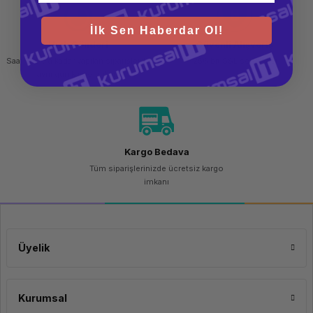
İlk Sen Haberdar Ol!
Hızlı Gönderi
Güvenli Alışveriş
Saat 15.00'a kadar yapılan siparişlerde
256 bit SSL sertifikası
aynı gün kargo imkanı
Kargo Bedava
Tüm siparişlerinizde ücretsiz kargo
imkanı
Üyelik
Kurumsal