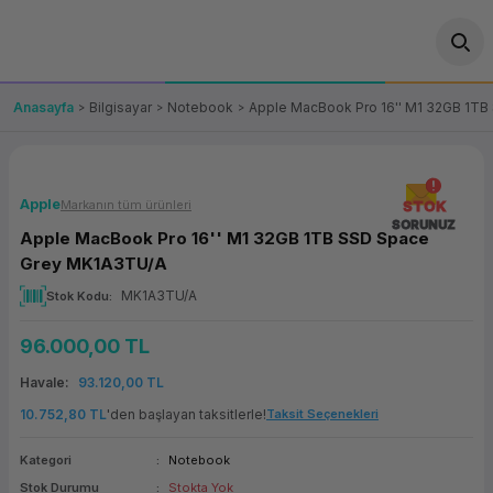
Geri Dön
Geri Dön
Geri Dön
Geri Dön
Geri Dön
Geri Dön
Geri Dön
ünler
leri
ası Çözümleri
eri
le) Ürünler
OT/VT Ürünleri
Anasayfa
Bilgisayar
Notebook
Apple MacBook Pro 16'' M1 32GB 1T
cı
s Ürünleri
eri
Barkod Yazıcı ve Okuyucu
hazı
ası
arı
keti
POS Terminali
Apple
Markanın tüm ürünleri
STOK
SORUNUZ
Apple MacBook Pro 16'' M1 32GB 1TB SSD Space
sayar
 Kablosu
Station
ım
keti
Fiş Yazıcı
Grey MK1A3TU/A
MK1A3TU/A
Stok Kodu
sayar
akinesi
se
ve Bağlantı
şif Paketi
Self Servis Ekranı
96.000,00 TL
enleri
 (Firewall)
ma Makinesi
aklık
ve Yedekleme
Para Çekmecesi
Havale
93.120,00 TL
on
eme Makinesi
rofon
Panel PC
10.752,80 TL
'den başlayan taksitlerle!
Taksit Seçenekleri
Kategori
Notebook
ciler
Stok Durumu
Stokta Yok