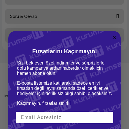
İşlemci
16 Çekirdek Neural Engine M1 Çi
Soru & Cevap
Bu ürüne ilk yorumu siz yapın!
İşletim Sistemi
macOS
Taksit Seçenekleri
Yorum Yaz
Ürün hakkında henüz soru sorulmamış.
Bellek (Ram)
32GB Birleşik Bellek
Fırsatlarını Kaçırmayın!
Dahili Depolama
1TB
Soru Sor
Sizi bekleyen özel indirimler ve sürprizlerle
dolu kampanyalardan haberdar olmak için
Depolama Tipi
SSD
hemen abone olun.
Ekran
16.2 inç (diyagonal) Liquid Reti
E-posta listemize katılarak, sadece en iyi
fırsatları değil, aynı zamanda özel içerikler ve
Mağazadan Teslimat
İade ve Değişim
hediyeler için de ilk siz bilgi sahibi olacaksınız.
İnternetten sipariş et ve mağazadan
Kolay iade ve değişim imkanı
Ekran Çözünürlük
254 Piksel yoğunlukta 3456x2234
teslim al
Kaçırmayın, fırsatlar sınırlı!
Video Desteği
Bir Adet Harici Ekranda 60 Hz't
Bağlantılar
DisplayPort, Thunderbolt 3 , USB 