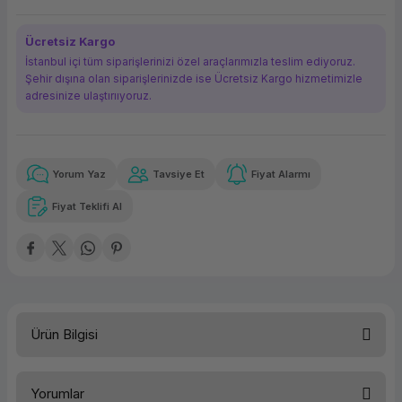
ork Bileşenleri
ek
Ücretsiz Kargo
İstanbul içi tüm siparişlerinizi özel araçlarımızla teslim ediyoruz.
Şehir dışına olan siparişlerinizde ise Ücretsiz Kargo hizmetimizle
adresinize ulaştırııyoruz.
Yorum Yaz
Tavsiye Et
Fiyat Alarmı
Güvenilir Alışveriş
10.752,80 TL
x 12
Havalelerde
Kolay iade imkanı
Aya varan taksit
Özel indirim fırsatı
Fiyat Teklifi Al
Güvenilir Alışveriş
10.752,80 TL
x 12
Havalelerde
Kolay iade imkanı
Aya varan taksit
Özel indirim fırsatı
Ürün Bilgisi
TEKNİK ÖZELLİKLER
Yorumlar