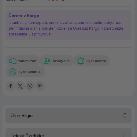
Stok Durumu
Stokta Yok
ork Bileşenleri
ek
Ücretsiz Kargo
İstanbul içi tüm siparişlerinizi özel araçlarımızla teslim ediyoruz.
Şehir dışına olan siparişlerinizde ise Ücretsiz Kargo hizmetimizle
adresinize ulaştırııyoruz.
Yorum Yaz
Tavsiye Et
Fiyat Alarmı
Güvenilir Alışveriş
156,72 TL
x 12
Havalelerde
Kolay iade imkanı
Aya varan taksit
Özel indirim fırsatı
Fiyat Teklifi Al
Güvenilir Alışveriş
156,72 TL
x 12
Havalelerde
Kolay iade imkanı
Aya varan taksit
Özel indirim fırsatı
Ürün Bilgisi
Teknik Özellikler