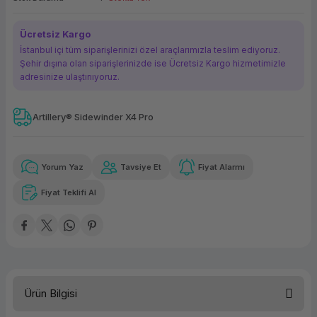
ork Bileşenleri
ek
Ücretsiz Kargo
İstanbul içi tüm siparişlerinizi özel araçlarımızla teslim ediyoruz.
Şehir dışına olan siparişlerinizde ise Ücretsiz Kargo hizmetimizle
adresinize ulaştırııyoruz.
Artillery® Sidewinder X4 Pro
Güvenilir Alışveriş
1.637,56 TL
x 12
Havalelerde
Kolay iade imkanı
Aya varan taksit
Özel indirim fırsatı
Yorum Yaz
Tavsiye Et
Fiyat Alarmı
Fiyat Teklifi Al
Güvenilir Alışveriş
1.637,56 TL
x 12
Havalelerde
Kolay iade imkanı
Aya varan taksit
Özel indirim fırsatı
Ürün Bilgisi