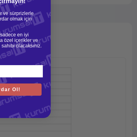
çırmayın!
r ve sürprizlerle
dar olmak için
 sadece en iyi
a özel içerikler ve
gi sahibi olacaksınız.
dar Ol!