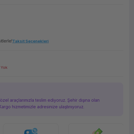
tlerle!
Taksit Seçenekleri
h
 Yok
i özel araçlarımızla teslim ediyoruz. Şehir dışına olan
Kargo hizmetimizle adresinize ulaştırııyoruz.