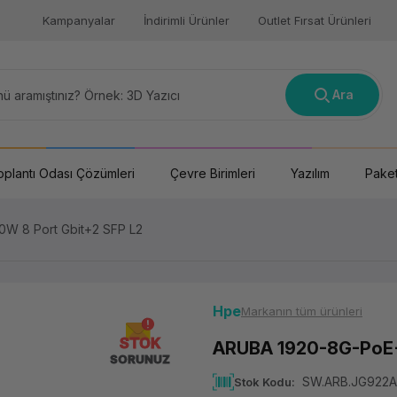
Kampanyalar
İndirimli Ürünler
Outlet Fırsat Ürünleri
Ara
oplantı Odası Çözümleri
Çevre Birimleri
Yazılım
Paket
W 8 Port Gbit+2 SFP L2
Hpe
Markanın tüm ürünleri
STOK
ARUBA 1920-8G-PoE+
SORUNUZ
SW.ARB.JG922A
Stok Kodu