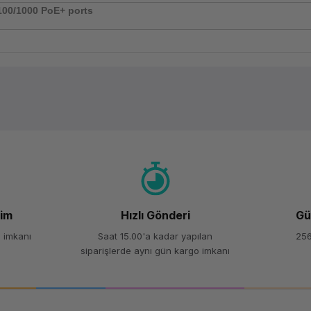
100/1000 PoE+ ports
Ürün hakkında henüz soru sorulmamış.
Bu ürüne ilk yorumu siz yapın!
Yorum Yaz
Soru Sor
şim
Hızlı Gönderi
Gü
 imkanı
Saat 15.00'a kadar yapılan
256
siparişlerde aynı gün kargo imkanı