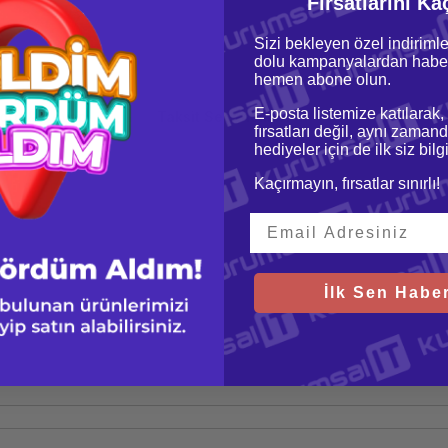
Fırsatlarını Ka
Sizi bekleyen özel indirimle
dolu kampanyalardan haber
hemen abone olun.
E-posta listemize katılarak,
oru & Cevap
Taksit Seçenekleri
fırsatları değil, aynı zamand
hediyeler için de ilk siz bil
Kaçırmayın, fırsatlar sınırlı!
İlk Sen Haber