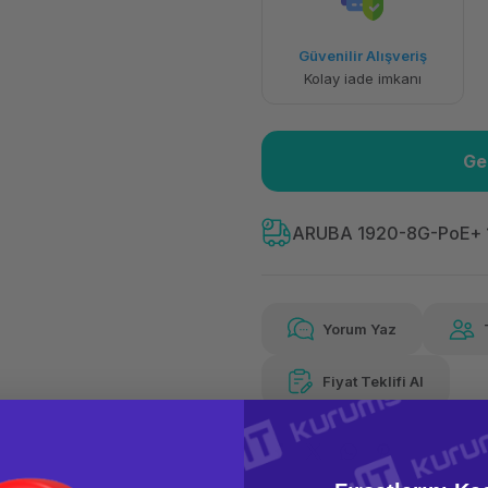
Havalelerde
Güvenilir Alışveriş
Özel indirim fırsatı
Kolay iade imkanı
Ge
ARUBA 1920-8G-PoE+ 1
Yorum Yaz
Fiyat Teklifi Al