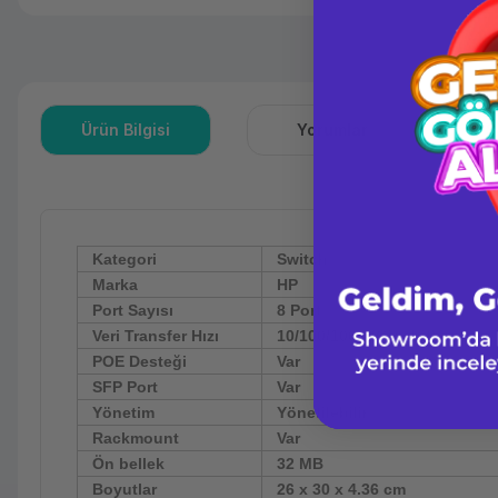
Ürün Bilgisi
Yorumlar
S
Kategori
Switch
Marka
HP
Port Sayısı
8 Port
Veri Transfer Hızı
10/100/1000 (Gigabit)
POE Desteği
Var
SFP Port
Var
Yönetim
Yönetilebilir
Rackmount
Var
Ön bellek
32 MB
Boyutlar
26 x 30 x 4.36 cm