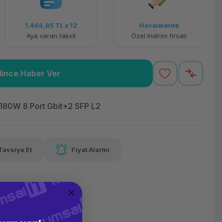
1.464,85 TL
x 12
Havalelerde
Aya varan taksit
Özel indirim fırsatı
lince Haber Ver
80W 8 Port Gbit+2 SFP L2
Tavsiye Et
Fiyat Alarmı