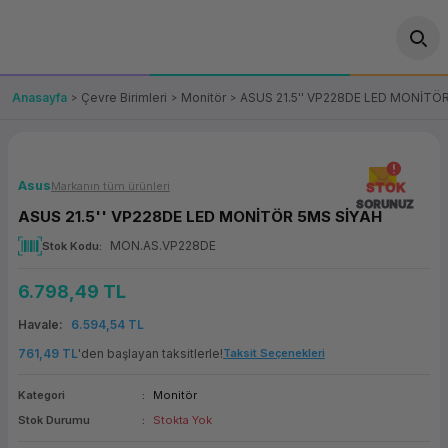
Geri Dön
Geri Dön
Geri Dön
Geri Dön
Geri Dön
Geri Dön
Geri Dön
ünler
leri
ası Çözümleri
eri
le) Ürünler
OT/VT Ürünleri
Anasayfa
Çevre Birimleri
Monitör
ASUS 21.5'' VP228DE LED MONİTÖ
cı
s Ürünleri
eri
Barkod Yazıcı ve Okuyucu
hazı
ası
arı
keti
POS Terminali
Asus
Markanın tüm ürünleri
STOK
SORUNUZ
ASUS 21.5'' VP228DE LED MONİTÖR 5MS SİYAH
sayar
 Kablosu
Station
ım
keti
Fiş Yazıcı
MON.AS.VP228DE
Stok Kodu
sayar
akinesi
se
ve Bağlantı
şif Paketi
Self Servis Ekranı
6.798,49 TL
enleri
 (Firewall)
ma Makinesi
aklık
ve Yedekleme
Havale
6.594,54 TL
Para Çekmecesi
761,49 TL
'den başlayan taksitlerle!
Taksit Seçenekleri
on
eme Makinesi
rofon
Panel PC
Kategori
Monitör
Stok Durumu
Stokta Yok
ciler