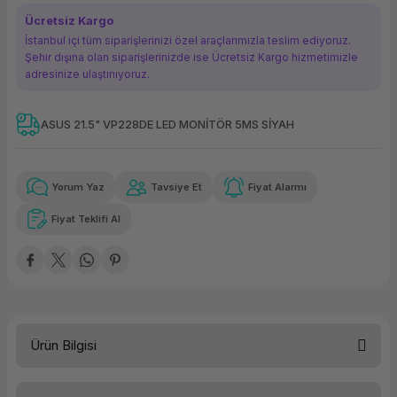
ork Bileşenleri
ek
Ücretsiz Kargo
İstanbul içi tüm siparişlerinizi özel araçlarımızla teslim ediyoruz.
Şehir dışına olan siparişlerinizde ise Ücretsiz Kargo hizmetimizle
adresinize ulaştırııyoruz.
ASUS 21.5" VP228DE LED MONİTÖR 5MS SİYAH
Güvenilir Alışveriş
761,49 TL
x 12
Havalelerde
Kolay iade imkanı
Aya varan taksit
Özel indirim fırsatı
Yorum Yaz
Tavsiye Et
Fiyat Alarmı
Fiyat Teklifi Al
Güvenilir Alışveriş
761,49 TL
x 12
Havalelerde
Kolay iade imkanı
Aya varan taksit
Özel indirim fırsatı
Ürün Bilgisi
3D Desteği
Yok