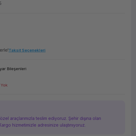
5
erle!
Taksit Seçenekleri
yar Bileşenleri
 Yok
i özel araçlarımızla teslim ediyoruz. Şehir dışına olan
Kargo hizmetimizle adresinize ulaştırııyoruz.