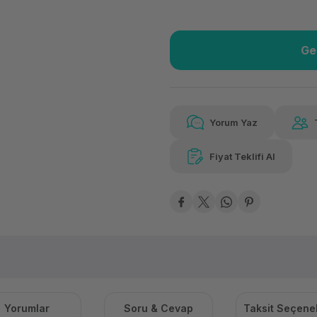
Ge
Güvenilir Alışveriş
332
Kolay iade imkanı
Aya 
Yorum Yaz
Fiyat Teklifi Al
332,63 TL
x 12
Hava
Aya varan taksit
Özel ind
Yorumlar
Soru & Cevap
Taksit Seçenek