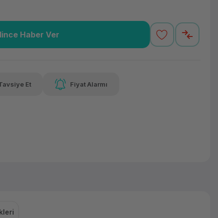
lince Haber Ver
,63 TL
x 12
Havalelerde
Güvenilir Alışveriş
varan taksit
Özel indirim fırsatı
Kolay iade imkanı
Tavsiye Et
Fiyat Alarmı
lelerde
irim fırsatı
leri