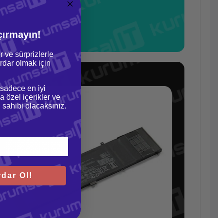
çırmayın!
r ve sürprizlerle
dar olmak için
 sadece en iyi
a özel içerikler ve
gi sahibi olacaksınız.
dar Ol!