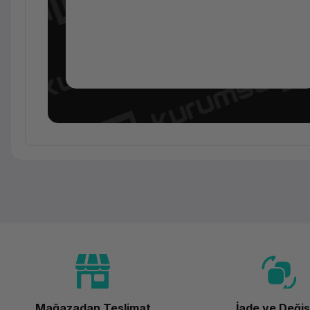
Ürün Ailesi
Kategori
Marka
Model
Ürün Kodu
Mağazadan Teslimat
İade ve Deği