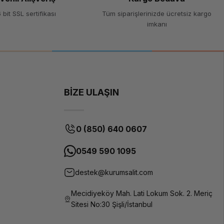
 bit SSL sertifikası
Tüm siparişlerinizde ücretsiz kargo
imkanı
ASUS
ZenBook
UX310,
UX310UA,
UX310UQ,
UX410,
UX410UA,
BİZE ULAŞIN
UX410UQ
Lityum
Polimer
(Li-Poly)
0 (850) 640 0607
48 Wh
0549 590 1095
11.55V
destek@kurumsalit.com
3 Hücreli
Mecidiyeköy Mah. Lati Lokum Sok. 2. Meriç
Kullanıma
bağlı
Sitesi No:30 Şişli/İstanbul
olarak
değişir,