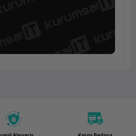
Bilgisayar
Bileşenleri
Asus
ASUS
B31N1535
B31N1535
venli Alışveriş
Kargo Bedava