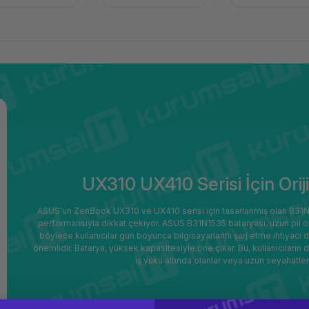
UX310 UX410 Serisi İçin Ori
ASUS'un ZenBook UX310 ve UX410 serisi için tasarlanmış olan B31N15
performansıyla dikkat çekiyor. ASUS B31N1535 bataryası, uzun pil ömrü
böylece kullanıcılar gün boyunca bilgisayarlarını şarj etme ihtiyacı d
önemlidir. Batarya, yüksek kapasitesiyle öne çıkar. Bu, kullanıcıların
iş yükü altında olanlar veya uzun seyahatlerd