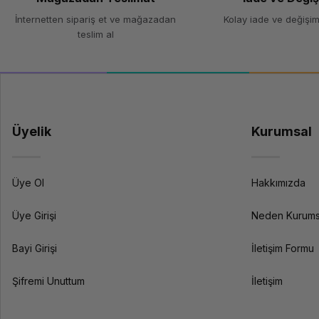
Performans
İnternetten sipariş et ve mağazadan
Kolay iade ve değişim
teslim al
Uyumlu Modeller
Üyelik
Kurumsal
Batarya Türü
Üye Ol
Hakkımızda
Kapasite
Üye Girişi
Neden Kurums
Gerilim (Voltaj)
Bayi Girişi
İletişim Formu
Hücre Sayısı
Çalışma Süresi
Şifremi Unuttum
İletişim