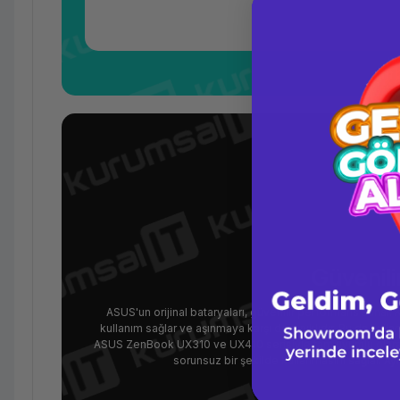
Güvenil
ASUS'un orijinal bataryaları, güvenilir performans sunar. 
kullanım sağlar ve aşınmaya karşı dayanıklıdır. Bu da kulla
ASUS ZenBook UX310 ve UX410 serisiyle tam uyumlu olarak ta
sorunsuz bir şekilde kullanmasını sağlar. Ayrıc