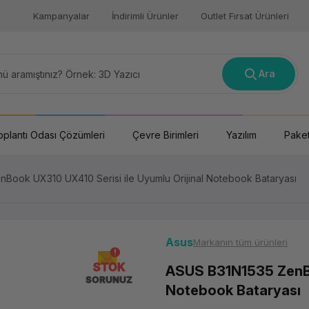
Kampanyalar
İndirimli Ürünler
Outlet Fırsat Ürünleri
Ara
oplantı Odası Çözümleri
Çevre Birimleri
Yazılım
Paket
Book UX310 UX410 Serisi ile Uyumlu Orijinal Notebook Bataryası
Asus
Markanın tüm ürünleri
STOK
ASUS B31N1535 ZenBoo
SORUNUZ
Notebook Bataryası