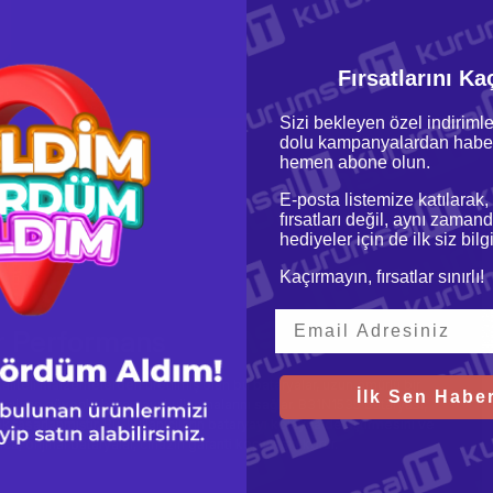
Fırsatlarını Ka
Sizi bekleyen özel indirimle
dolu kampanyalardan haber
hemen abone olun.
E-posta listemize katılarak,
fırsatları değil, aynı zamand
hediyeler için de ilk siz bil
Kaçırmayın, fırsatlar sınırlı!
ir Performans
Kaliteli malzemelerden üretilmiş olan bu bataryalar, uzun ömürlü bir
İlk Sen Haber
nıcıların güvenle bataryayı kullanmalarını sağlar. B31N1535 bataryası,
sarlanmıştır. Bu, kullanıcıların bataryayı kolayca değiştirmesini ve
a, orijinal bataryalar, cihazın garanti koşullarını korur.