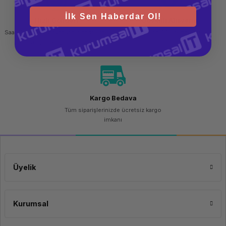
İlk Sen Haberdar Ol!
Hızlı Gönderi
Güvenli Alışveriş
Saat 15.00'a kadar yapılan siparişlerde
256 bit SSL sertifikası
aynı gün kargo imkanı
Kargo Bedava
Tüm siparişlerinizde ücretsiz kargo
imkanı
Üyelik
Kurumsal