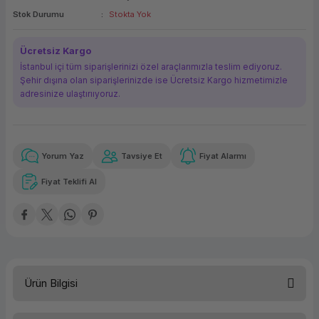
Stok Durumu
Stokta Yok
ork Bileşenleri
ek
Ücretsiz Kargo
İstanbul içi tüm siparişlerinizi özel araçlarımızla teslim ediyoruz.
Şehir dışına olan siparişlerinizde ise Ücretsiz Kargo hizmetimizle
adresinize ulaştırııyoruz.
Yorum Yaz
Tavsiye Et
Fiyat Alarmı
Güvenilir Alışveriş
881,88 TL
x 12
Havalelerde
Kolay iade imkanı
Aya varan taksit
Özel indirim fırsatı
Fiyat Teklifi Al
Güvenilir Alışveriş
881,88 TL
x 12
Havalelerde
Kolay iade imkanı
Aya varan taksit
Özel indirim fırsatı
Ürün Bilgisi
İşlemci Tipi
NVIDIA