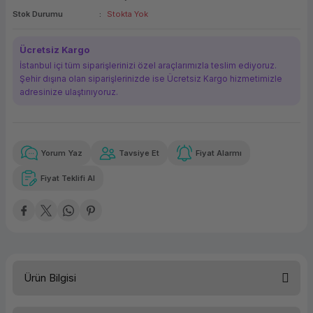
Stok Durumu
Stokta Yok
ork Bileşenleri
ek
Ücretsiz Kargo
İstanbul içi tüm siparişlerinizi özel araçlarımızla teslim ediyoruz.
Şehir dışına olan siparişlerinizde ise Ücretsiz Kargo hizmetimizle
adresinize ulaştırııyoruz.
Yorum Yaz
Tavsiye Et
Fiyat Alarmı
Güvenilir Alışveriş
4.029,93 TL
x 12
Havalelerde
Kolay iade imkanı
Aya varan taksit
Özel indirim fırsatı
Fiyat Teklifi Al
Güvenilir Alışveriş
4.029,93 TL
x 12
Havalelerde
Kolay iade imkanı
Aya varan taksit
Özel indirim fırsatı
Ürün Bilgisi