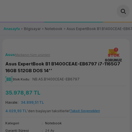
Geri Dön
Geri Dön
Geri Dön
Geri Dön
Geri Dön
Geri Dön
Geri Dön
ünler
leri
ası Çözümleri
eri
le) Ürünler
OT/VT Ürünleri
Anasayfa
Bilgisayar
Notebook
Asus ExpertBook B1 B1400CEAE-EB67
cı
s Ürünleri
eri
Barkod Yazıcı ve Okuyucu
hazı
ası
arı
keti
POS Terminali
Asus
Markanın tüm ürünleri
STOK
SORUNUZ
Asus ExpertBook B1 B1400CEAE-EB6797 i7-1165G7
sayar
 Kablosu
Station
ım
keti
Fiş Yazıcı
16GB 512GB DOS 14''
NB.AS.B1400CEAE-EB6797
Stok Kodu
sayar
akinesi
se
ve Bağlantı
şif Paketi
Self Servis Ekranı
35.978,87 TL
enleri
 (Firewall)
ma Makinesi
aklık
ve Yedekleme
Para Çekmecesi
Havale
34.899,51 TL
on
eme Makinesi
rofon
Panel PC
4.029,93 TL
'den başlayan taksitlerle!
Taksit Seçenekleri
Kategori
Notebook
ciler
Garanti Süresi
24 Ay