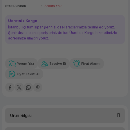
Stok Durumu
Stokta Yok
ork Bileşenleri
ek
Ücretsiz Kargo
İstanbul içi tüm siparişlerinizi özel araçlarımızla teslim ediyoruz.
Şehir dışına olan siparişlerinizde ise Ücretsiz Kargo hizmetimizle
adresinize ulaştırııyoruz.
Yorum Yaz
Tavsiye Et
Fiyat Alarmı
Güvenilir Alışveriş
2.942,49 TL
x 12
Havalelerde
Kolay iade imkanı
Aya varan taksit
Özel indirim fırsatı
Fiyat Teklifi Al
Güvenilir Alışveriş
2.942,49 TL
x 12
Havalelerde
Kolay iade imkanı
Aya varan taksit
Özel indirim fırsatı
Ürün Bilgisi