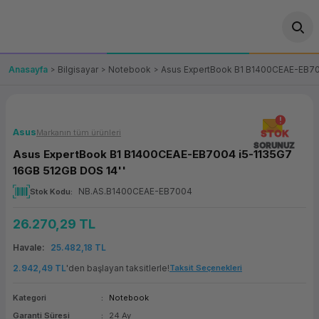
Geri Dön
Geri Dön
Geri Dön
Geri Dön
Geri Dön
Geri Dön
Geri Dön
ünler
leri
ası Çözümleri
eri
le) Ürünler
OT/VT Ürünleri
Anasayfa
Bilgisayar
Notebook
Asus ExpertBook B1 B1400CEAE-EB70
cı
s Ürünleri
eri
Barkod Yazıcı ve Okuyucu
hazı
ası
arı
keti
POS Terminali
Asus
Markanın tüm ürünleri
STOK
SORUNUZ
Asus ExpertBook B1 B1400CEAE-EB7004 i5-1135G7
sayar
 Kablosu
Station
ım
keti
Fiş Yazıcı
16GB 512GB DOS 14''
NB.AS.B1400CEAE-EB7004
Stok Kodu
sayar
akinesi
se
ve Bağlantı
şif Paketi
Self Servis Ekranı
26.270,29 TL
enleri
 (Firewall)
ma Makinesi
aklık
ve Yedekleme
Para Çekmecesi
Havale
25.482,18 TL
on
eme Makinesi
rofon
Panel PC
2.942,49 TL
'den başlayan taksitlerle!
Taksit Seçenekleri
Kategori
Notebook
ciler
Garanti Süresi
24 Ay