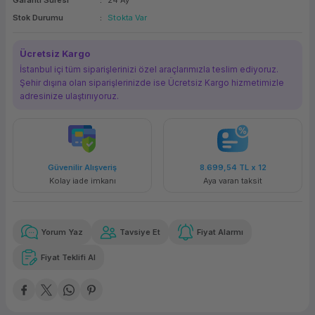
Garanti Süresi
24 Ay
ork Bileşenleri
ek
Stok Durumu
Stokta Var
Ücretsiz Kargo
İstanbul içi tüm siparişlerinizi özel araçlarımızla teslim ediyoruz.
Şehir dışına olan siparişlerinizde ise Ücretsiz Kargo hizmetimizle
adresinize ulaştırııyoruz.
Güvenilir Alışveriş
8.699,54 TL
x 12
Kolay iade imkanı
Aya varan taksit
Yorum Yaz
Tavsiye Et
Fiyat Alarmı
Fiyat Teklifi Al