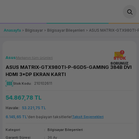
Geri Dön
Geri Dön
Geri Dön
Geri Dön
Geri Dön
Geri Dön
Geri Dön
ünler
leri
ası Çözümleri
eri
le) Ürünler
OT/VT Ürünleri
Anasayfa
Bilgisayar
Bilgisayar Bileşenleri
ASUS MATRIX-GTX980TI-P
cı
s Ürünleri
eri
Barkod Yazıcı ve Okuyucu
hazı
ası
arı
keti
POS Terminali
Asus
Markanın tüm ürünleri
STOK
SORUNUZ
ASUS MATRIX-GTX980TI-P-6GD5-GAMING 384B DVI
sayar
 Kablosu
Station
ım
keti
Fiş Yazıcı
HDMI 3*DP EKRAN KARTI
210102611
Stok Kodu
sayar
akinesi
se
ve Bağlantı
şif Paketi
Self Servis Ekranı
54.867,78 TL
enleri
 (Firewall)
ma Makinesi
aklık
ve Yedekleme
Para Çekmecesi
Havale
53.221,75 TL
on
eme Makinesi
rofon
Panel PC
6.145,65 TL
'den başlayan taksitlerle!
Taksit Seçenekleri
Kategori
Bilgisayar Bileşenleri
ciler
Garanti Süresi
36 Ay