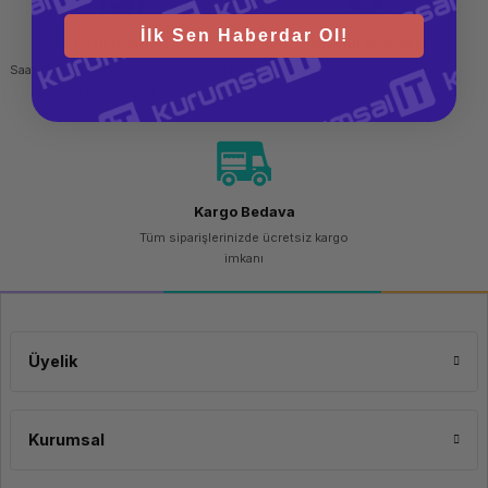
İlk Sen Haberdar Ol!
Hızlı Gönderi
Güvenli Alışveriş
Saat 15.00'a kadar yapılan siparişlerde
256 bit SSL sertifikası
aynı gün kargo imkanı
Kargo Bedava
Tüm siparişlerinizde ücretsiz kargo
imkanı
Üyelik
Kurumsal