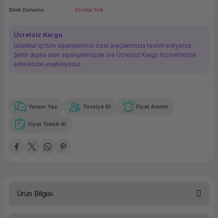
Stok Durumu
Stokta Yok
ork Bileşenleri
ek
Ücretsiz Kargo
İstanbul içi tüm siparişlerinizi özel araçlarımızla teslim ediyoruz.
Şehir dışına olan siparişlerinizde ise Ücretsiz Kargo hizmetimizle
adresinize ulaştırııyoruz.
Yorum Yaz
Tavsiye Et
Fiyat Alarmı
Güvenilir Alışveriş
6.145,65 TL
x 12
Havalelerde
Kolay iade imkanı
Aya varan taksit
Özel indirim fırsatı
Fiyat Teklifi Al
Güvenilir Alışveriş
6.145,65 TL
x 12
Havalelerde
Kolay iade imkanı
Aya varan taksit
Özel indirim fırsatı
Ürün Bilgisi
İşlemci Tipi
NVIDIA