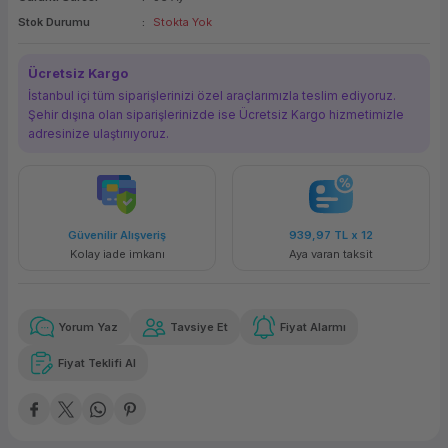
Stok Durumu
Stokta Yok
ork Bileşenleri
ek
Ücretsiz Kargo
İstanbul içi tüm siparişlerinizi özel araçlarımızla teslim ediyoruz.
Şehir dışına olan siparişlerinizde ise Ücretsiz Kargo hizmetimizle
adresinize ulaştırııyoruz.
Güvenilir Alışveriş
939,97 TL
x 12
Kolay iade imkanı
Aya varan taksit
Yorum Yaz
Tavsiye Et
Fiyat Alarmı
Fiyat Teklifi Al