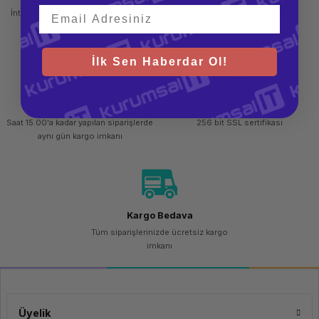
İnternetten sipariş et ve mağazadan
Kolay iade ve değişim imkanı
teslim al
İlk Sen Haberdar Ol!
Hızlı Gönderi
Güvenli Alışveriş
Saat 15.00'a kadar yapılan siparişlerde
256 bit SSL sertifikası
aynı gün kargo imkanı
Kargo Bedava
Tüm siparişlerinizde ücretsiz kargo
imkanı
Üyelik