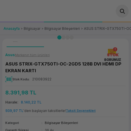
Geri Dön
Geri Dön
Geri Dön
Geri Dön
Geri Dön
Geri Dön
Geri Dön
ünler
leri
ası Çözümleri
eri
le) Ürünler
OT/VT Ürünleri
Anasayfa
Bilgisayar
Bilgisayar Bileşenleri
ASUS STRIX-GTX750TI-OC
cı
s Ürünleri
eri
Barkod Yazıcı ve Okuyucu
hazı
ası
arı
keti
POS Terminali
Asus
STOK
Markanın tüm ürünleri
SORUNUZ
ASUS STRIX-GTX750TI-OC-2GD5 128B DVI HDMI DP
sayar
 Kablosu
Station
ım
keti
Fiş Yazıcı
EKRAN KARTI
210083922
Stok Kodu
sayar
akinesi
se
ve Bağlantı
şif Paketi
Self Servis Ekranı
8.391,98 TL
enleri
 (Firewall)
ma Makinesi
aklık
ve Yedekleme
Para Çekmecesi
Havale
8.140,22 TL
on
eme Makinesi
rofon
Panel PC
939,97 TL
'den başlayan taksitlerle!
Taksit Seçenekleri
Kategori
Bilgisayar Bileşenleri
ciler
Garanti Süresi
36 Ay