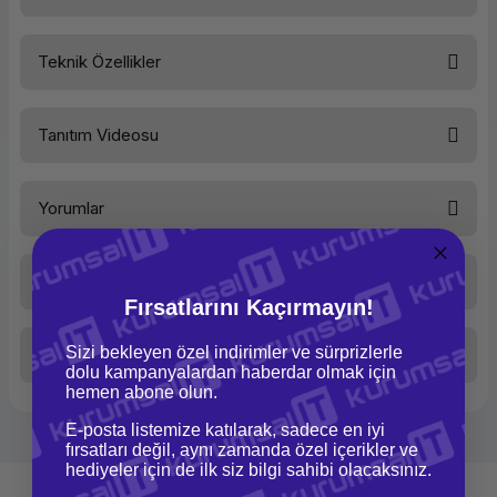
Teknik Özellikler
FİLAMENT HEDİYE
Ürün Ailesi
Tanıtım Videosu
Bambu Lab X1 Carbon 3D
Kategori
3D
Yazıcı
Yazıcı alana ürünün yanında 2
Marka
Yorumlar
Bambu
adet Creality filament hediye!
Lab
Ürünü şimdi sepete ekleyin, bu
Model
X1
Carbon
Soru & Cevap
fırsatı kaçırmayın.
Standart
Bu ürüne ilk yorumu siz yapın!
Fırsatlarını Kaçırmayın!
Temel Özellikler
Sizi bekleyen özel indirimler ve sürprizlerle
Taksit Seçenekleri
Yorum Yaz
Yapı Hacmi (G×D×Y)
Ürün hakkında henüz soru sorulmamış.
256 × 256 ×
dolu kampanyalardan haberdar olmak için
256 mm³
hemen abone olun.
Nozzle
0,4 mm
E-posta listemize katılarak, sadece en iyi
Sertleştirilmiş
Soru Sor
fırsatları değil, aynı zamanda özel içerikler ve
Çelik Dahil
hediyeler için de ilk siz bilgi sahibi olacaksınız.
İnovasyon ve Tasarım Harikası:
Hotend
Hepsi metal