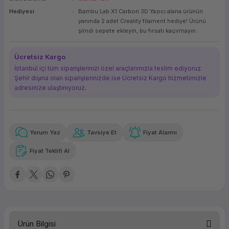
Hediyesi
Bambu Lab X1 Carbon 3D Yazıcı alana ürünün
ork Bileşenleri
ek
yanında 2 adet Creality filament hediye! Ürünü
şimdi sepete ekleyin, bu fırsatı kaçırmayın.
Ücretsiz Kargo
İstanbul içi tüm siparişlerinizi özel araçlarımızla teslim ediyoruz.
Şehir dışına olan siparişlerinizde ise Ücretsiz Kargo hizmetimizle
adresinize ulaştırııyoruz.
Yorum Yaz
Tavsiye Et
Fiyat Alarmı
Güvenilir Alışveriş
5.600,30 TL
x 12
Havalelerde
Kolay iade imkanı
Aya varan taksit
Özel indirim fırsatı
Fiyat Teklifi Al
Güvenilir Alışveriş
5.600,30 TL
x 12
Havalelerde
Kolay iade imkanı
Aya varan taksit
Özel indirim fırsatı
Ürün Bilgisi