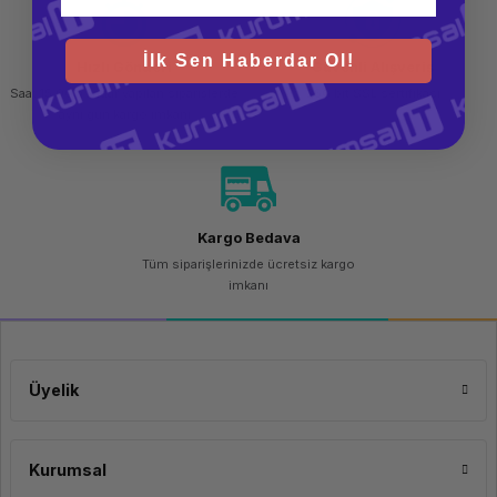
İlk Sen Haberdar Ol!
Hızlı Gönderi
Güvenli Alışveriş
Saat 15.00'a kadar yapılan siparişlerde
256 bit SSL sertifikası
aynı gün kargo imkanı
Kargo Bedava
Tüm siparişlerinizde ücretsiz kargo
imkanı
Üyelik
Kurumsal