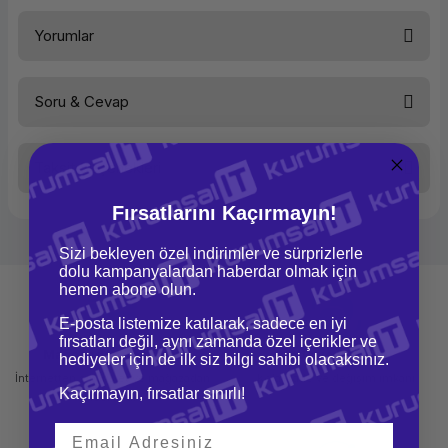
Beta PLA-Magic Silk Filament Red Green
Yorumlar
Soru & Cevap
Bu ürüne ilk yorumu siz yapın!
Taksit Seçenekleri
Yorum Yaz
Ürün hakkında henüz soru sorulmamış.
Fırsatlarını Kaçırmayın!
Soru Sor
Sizi bekleyen özel indirimler ve sürprizlerle
dolu kampanyalardan haberdar olmak için
hemen abone olun.
E-posta listemize katılarak, sadece en iyi
fırsatları değil, aynı zamanda özel içerikler ve
Mağazadan Teslimat
İade ve Değişim
hediyeler için de ilk siz bilgi sahibi olacaksınız.
İnternetten sipariş et ve mağazadan
Kolay iade ve değişim imkanı
Kaçırmayın, fırsatlar sınırlı!
teslim al