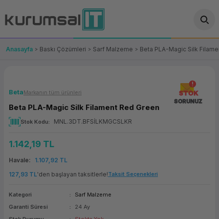
Geri Dön
Geri Dön
Geri Dön
Geri Dön
Geri Dön
Geri Dön
Geri Dön
ünler
leri
ası Çözümleri
eri
le) Ürünler
OT/VT Ürünleri
Anasayfa
Baskı Çözümleri
Sarf Malzeme
Beta PLA-Magic Silk Filam
cı
s Ürünleri
eri
Barkod Yazıcı ve Okuyucu
hazı
ası
arı
keti
POS Terminali
Beta
Markanın tüm ürünleri
STOK
SORUNUZ
Beta PLA-Magic Silk Filament Red Green
sayar
 Kablosu
Station
ım
keti
Fiş Yazıcı
MNL.3DT.BFSİLKMGCSLKR
Stok Kodu
sayar
akinesi
se
ve Bağlantı
şif Paketi
Self Servis Ekranı
1.142,19 TL
enleri
 (Firewall)
ma Makinesi
aklık
ve Yedekleme
Para Çekmecesi
Havale
1.107,92 TL
127,93 TL
'den başlayan taksitlerle!
Taksit Seçenekleri
on
eme Makinesi
rofon
Panel PC
Kategori
Sarf Malzeme
ciler
Garanti Süresi
24 Ay