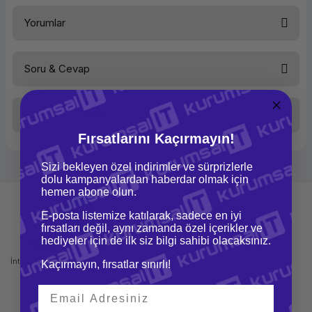
Beta PLA-Matte Filament Ash Grey
Yorumlar
Soru & Cevap
Bu ürüne ilk yorumu siz yapın!
Taksit Seçenekleri
Yorum Yaz
Ürün hakkında henüz soru sorulmamış.
Fırsatlarını Kaçırmayın!
Soru Sor
Sizi bekleyen özel indirimler ve sürprizlerle
dolu kampanyalardan haberdar olmak için
hemen abone olun.
E-posta listemize katılarak, sadece en iyi
fırsatları değil, aynı zamanda özel içerikler ve
hediyeler için de ilk siz bilgi sahibi olacaksınız.
Mağazadan Teslimat
İade ve Değişim
İnternetten sipariş et ve mağazadan
Kolay iade ve değişim imkanı
Kaçırmayın, fırsatlar sınırlı!
teslim al