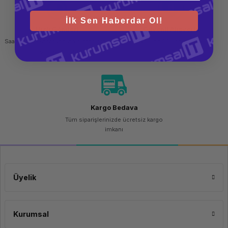
İlk Sen Haberdar Ol!
Hızlı Gönderi
Güvenli Alışveriş
Saat 15.00'a kadar yapılan siparişlerde
256 bit SSL sertifikası
aynı gün kargo imkanı
Kargo Bedava
Tüm siparişlerinizde ücretsiz kargo
imkanı
Üyelik
Kurumsal