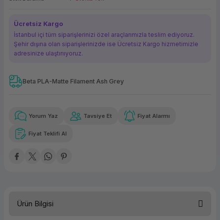
ork Bileşenleri
ek
Ücretsiz Kargo
İstanbul içi tüm siparişlerinizi özel araçlarımızla teslim ediyoruz.
Şehir dışına olan siparişlerinizde ise Ücretsiz Kargo hizmetimizle
adresinize ulaştırııyoruz.
Beta PLA-Matte Filament Ash Grey
Güvenilir Alışveriş
102,35 TL
x 12
Havalelerde
Kolay iade imkanı
Aya varan taksit
Özel indirim fırsatı
Yorum Yaz
Tavsiye Et
Fiyat Alarmı
Fiyat Teklifi Al
Güvenilir Alışveriş
102,35 TL
x 12
Havalelerde
Kolay iade imkanı
Aya varan taksit
Özel indirim fırsatı
Ürün Bilgisi