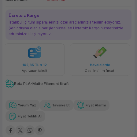
ork Bileşenleri
ek
Ücretsiz Kargo
İstanbul içi tüm siparişlerinizi özel araçlarımızla teslim ediyoruz.
Şehir dışına olan siparişlerinizde ise Ücretsiz Kargo hizmetimizle
adresinize ulaştırııyoruz.
2
Havalelerde
Güvenilir Alışveriş
t
Özel indirim fırsatı
Kolay iade imkanı
Beta PLA-Matte Filament Kraft
Yorum Yaz
Tavsiye Et
Fiyat Alarmı
Fiyat Teklifi Al