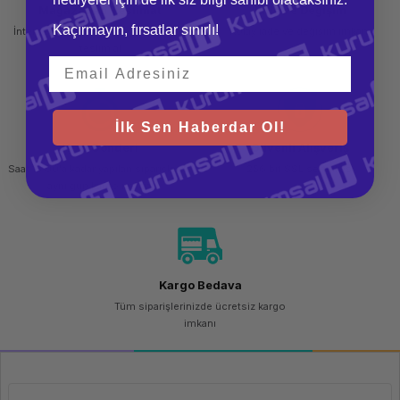
Mağazadan Teslimat
İade ve Değişim
Kaçırmayın, fırsatlar sınırlı!
İnternetten sipariş et ve mağazadan
Kolay iade ve değişim imkanı
teslim al
İlk Sen Haberdar Ol!
Hızlı Gönderi
Güvenli Alışveriş
Saat 15.00'a kadar yapılan siparişlerde
256 bit SSL sertifikası
aynı gün kargo imkanı
Kargo Bedava
Tüm siparişlerinizde ücretsiz kargo
imkanı