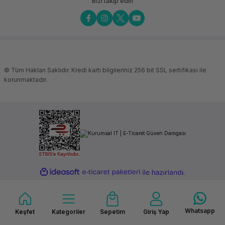
Bizi takip edin
© Tüm Hakları Saklıdır. Kredi kartı bilgileriniz 256 bit SSL sertifikası ile
korunmaktadır.
ideasoft
ile
e-
hazırlandı.
ticaret
paketleri
Whatsapp
Keşfet
Kategoriler
Sepetim
Giriş Yap