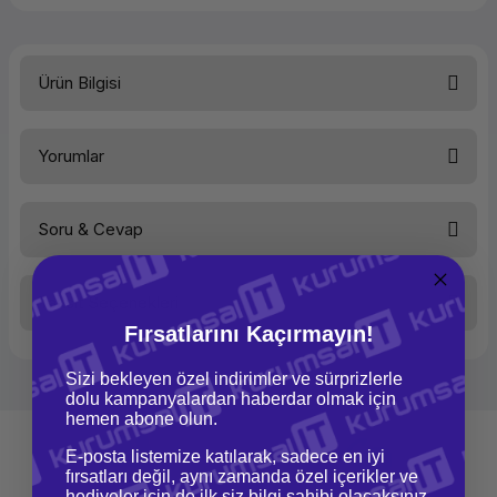
Ürün Bilgisi
Beta PLA-Matte Filament Kraft
Yorumlar
Soru & Cevap
Bu ürüne ilk yorumu siz yapın!
Taksit Seçenekleri
Yorum Yaz
Ürün hakkında henüz soru sorulmamış.
Fırsatlarını Kaçırmayın!
Sizi bekleyen özel indirimler ve sürprizlerle
Soru Sor
dolu kampanyalardan haberdar olmak için
hemen abone olun.
E-posta listemize katılarak, sadece en iyi
fırsatları değil, aynı zamanda özel içerikler ve
hediyeler için de ilk siz bilgi sahibi olacaksınız.