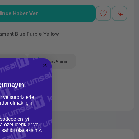
lince Haber Ver
,73 TL
x 12
Havalelerde
Güvenilir Alışveriş
varan taksit
Özel indirim fırsatı
Kolay iade imkanı
lament Blue Purple Yellow
Tavsiye Et
Fiyat Alarmı
lelerde
irim fırsatı
çırmayın!
r ve sürprizlerle
dar olmak için
 sadece en iyi
a özel içerikler ve
gi sahibi olacaksınız.