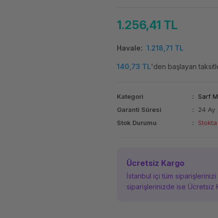
1.256,41 TL
Havale
1.218,71 TL
140,73 TL
'den başlayan taksitl
Kategori
Sarf 
Garanti Süresi
24 Ay
Stok Durumu
Stokta
Ücretsiz Kargo
İstanbul içi tüm siparişleriniz
siparişlerinizde ise Ücretsiz 