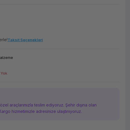
erle!
Taksit Seçenekleri
Malzeme
 Yok
i özel araçlarımızla teslim ediyoruz. Şehir dışına olan
Kargo hizmetimizle adresinize ulaştırııyoruz.