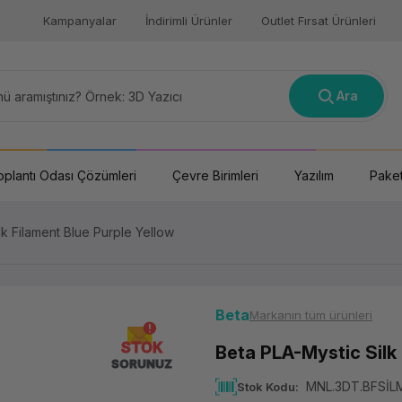
Kampanyalar
İndirimli Ürünler
Outlet Fırsat Ürünleri
Ara
oplantı Odası Çözümleri
Çevre Birimleri
Yazılım
Paket
lk Filament Blue Purple Yellow
Beta
Markanın tüm ürünleri
STOK
Beta PLA-Mystic Silk 
SORUNUZ
MNL.3DT.BFSİL
Stok Kodu