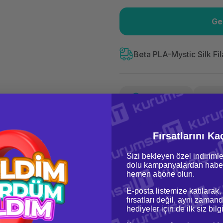
Ge
Güvenilir Alışveriş
140
Kolay iade imkanı
Aya 
Beta PLA-Mystic Silk Fi
Yorum Yaz
140,73 TL
x 12
Hava
Aya varan taksit
Özel ind
Fiyat Teklifi Al
Fırsatlarını Ka
Sizi bekleyen özel indirimle
dolu kampanyalardan haber
hemen abone olun.
E-posta listemize katılarak,
fırsatları değil, aynı zamand
hediyeler için de ilk siz bil