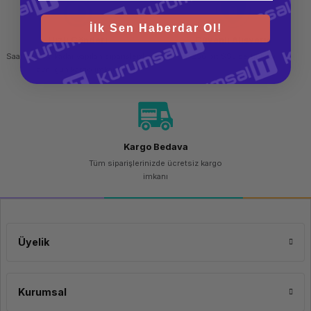
İlk Sen Haberdar Ol!
Hızlı Gönderi
Güvenli Alışveriş
Saat 15.00'a kadar yapılan siparişlerde
256 bit SSL sertifikası
aynı gün kargo imkanı
Kargo Bedava
Tüm siparişlerinizde ücretsiz kargo
imkanı
Üyelik
Kurumsal