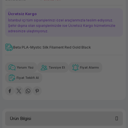
ork Bileşenleri
ek
Ücretsiz Kargo
İstanbul içi tüm siparişlerinizi özel araçlarımızla teslim ediyoruz.
Şehir dışına olan siparişlerinizde ise Ücretsiz Kargo hizmetimizle
adresinize ulaştırııyoruz.
Beta PLA-Mystic Silk Filament Red Gold Black
Güvenilir Alışveriş
140,73 TL
x 12
Havalelerde
Kolay iade imkanı
Aya varan taksit
Özel indirim fırsatı
Yorum Yaz
Tavsiye Et
Fiyat Alarmı
Fiyat Teklifi Al
Güvenilir Alışveriş
140,73 TL
x 12
Havalelerde
Kolay iade imkanı
Aya varan taksit
Özel indirim fırsatı
Ürün Bilgisi