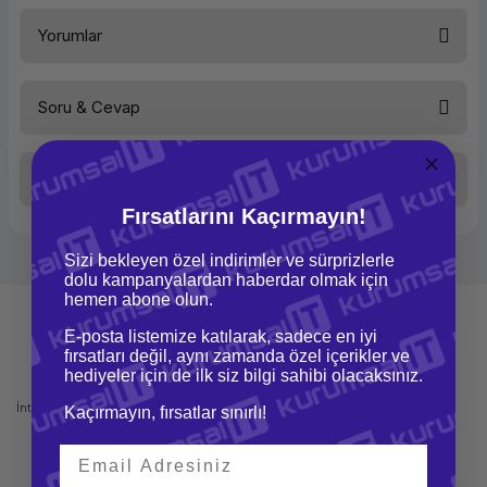
Beta PLA-Mystic Silk Filament Red Gold Black
Yorumlar
Soru & Cevap
Bu ürüne ilk yorumu siz yapın!
Taksit Seçenekleri
Yorum Yaz
Ürün hakkında henüz soru sorulmamış.
Fırsatlarını Kaçırmayın!
Soru Sor
Sizi bekleyen özel indirimler ve sürprizlerle
dolu kampanyalardan haberdar olmak için
hemen abone olun.
E-posta listemize katılarak, sadece en iyi
fırsatları değil, aynı zamanda özel içerikler ve
hediyeler için de ilk siz bilgi sahibi olacaksınız.
Mağazadan Teslimat
İade ve Değişim
İnternetten sipariş et ve mağazadan
Kolay iade ve değişim imkanı
Kaçırmayın, fırsatlar sınırlı!
teslim al