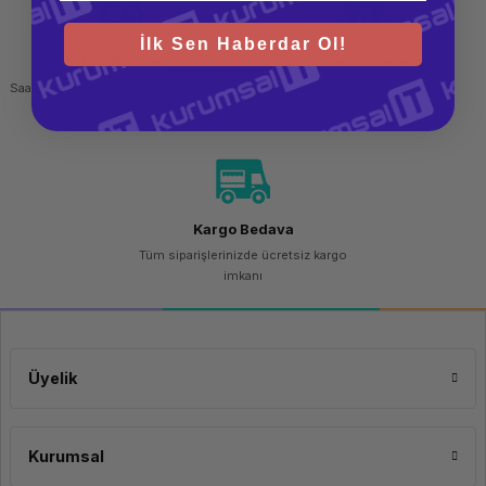
İlk Sen Haberdar Ol!
Hızlı Gönderi
Güvenli Alışveriş
Saat 15.00'a kadar yapılan siparişlerde
256 bit SSL sertifikası
aynı gün kargo imkanı
Kargo Bedava
Tüm siparişlerinizde ücretsiz kargo
imkanı
Üyelik
Kurumsal