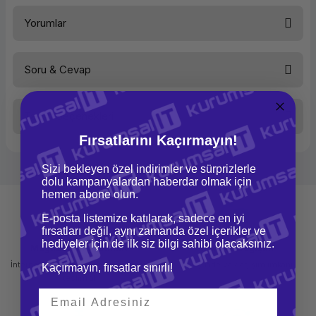
Beta PLA-Silk Filament Silver
Yorumlar
Soru & Cevap
Bu ürüne ilk yorumu siz yapın!
Taksit Seçenekleri
Yorum Yaz
Ürün hakkında henüz soru sorulmamış.
Fırsatlarını Kaçırmayın!
Soru Sor
Sizi bekleyen özel indirimler ve sürprizlerle
dolu kampanyalardan haberdar olmak için
hemen abone olun.
E-posta listemize katılarak, sadece en iyi
fırsatları değil, aynı zamanda özel içerikler ve
hediyeler için de ilk siz bilgi sahibi olacaksınız.
Mağazadan Teslimat
İade ve Değişim
İnternetten sipariş et ve mağazadan
Kolay iade ve değişim imkanı
Kaçırmayın, fırsatlar sınırlı!
teslim al