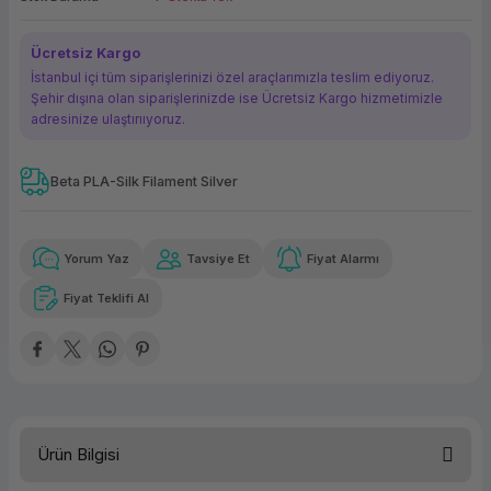
ork Bileşenleri
ek
Ücretsiz Kargo
İstanbul içi tüm siparişlerinizi özel araçlarımızla teslim ediyoruz.
Şehir dışına olan siparişlerinizde ise Ücretsiz Kargo hizmetimizle
adresinize ulaştırııyoruz.
Beta PLA-Silk Filament Silver
Güvenilir Alışveriş
115,10 TL
x 12
Havalelerde
Kolay iade imkanı
Aya varan taksit
Özel indirim fırsatı
Yorum Yaz
Tavsiye Et
Fiyat Alarmı
Fiyat Teklifi Al
Güvenilir Alışveriş
115,10 TL
x 12
Havalelerde
Kolay iade imkanı
Aya varan taksit
Özel indirim fırsatı
Ürün Bilgisi