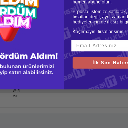
hemen abone olun.
E-posta listemize katılarak,
fırsatları değil, aynı zamand
hediyeler için de ilk siz bil
Profesyonel Seri
Kaçırmayın, fırsatlar sınırlı!
DK Serisi
6 mm
9 mm
12 mm
18 mm
24 mm
İlk Sen Haber
36 mm
62 mm
60 mm/sn
360 dpi
USB
Wi-Fi
Var