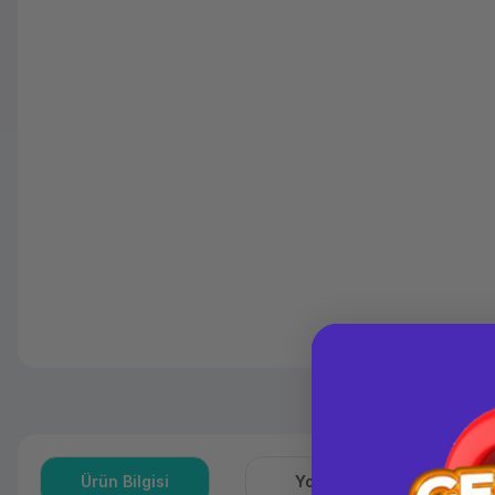
Ürün Bilgisi
Yorumlar
S