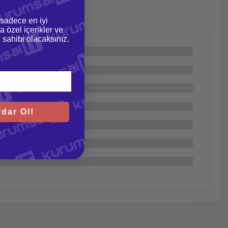
 sadece en iyi
a özel içerikler ve
gi sahibi olacaksınız.
dar Ol!