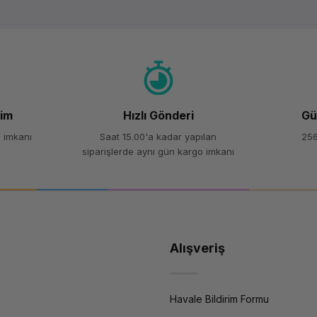
Ürün hakkında henüz soru sorulmamış.
Bu ürüne ilk yorumu siz yapın!
Yorum Yaz
Soru Sor
şim
Hızlı Gönderi
Gü
 imkanı
Saat 15.00'a kadar yapılan
256
siparişlerde aynı gün kargo imkanı
Alışveriş
Havale Bildirim Formu