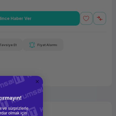
lince Haber Ver
2,62 TL
x 12
Havalelerde
varan taksit
Özel indirim fırsatı
Tavsiye Et
Fiyat Alarmı
2,62 TL
x 12
Havalelerde
varan taksit
Özel indirim fırsatı
çırmayın!
r ve sürprizlerle
dar olmak için