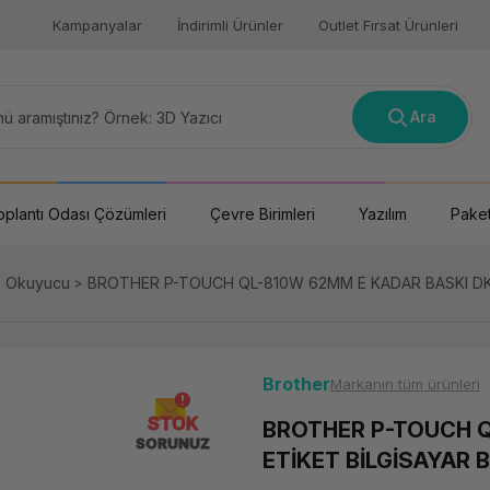
Kampanyalar
İndirimli Ürünler
Outlet Fırsat Ürünleri
Ara
oplantı Odası Çözümleri
Çevre Birimleri
Yazılım
Paket
e Okuyucu
BROTHER P-TOUCH QL-810W 62MM E KADAR BASKI DK S
Brother
Markanın tüm ürünleri
STOK
BROTHER P-TOUCH Q
SORUNUZ
ETİKET BİLGİSAYAR B