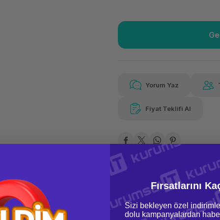
Ge
Güvenilir Alışveriş
1.22
Kolay iade imkanı
Aya 
Yorum Yaz
Fiyat Teklifi Al
Güvenilir Alışveriş
1.22
Kolay iade imkanı
Aya 
Fırsatlarını Ka
Sizi bekleyen özel indirimle
oru & Cevap
Taksit Seçenekleri
dolu kampanyalardan haber