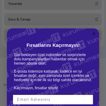
Yorumlar
Etiket Tipi
Standart Laminasyonlu
Etiket Genişliği
6 mm
Etiket Uzunluğu
8 m
Soru & Cevap
Bu ürüne ilk yorumu siz yapın!
Taksit Seçenekleri
Yorum Yaz
Ürün hakkında henüz soru sorulmamış.
Fırsatlarını Kaçırmayın!
Soru Sor
Sizi bekleyen özel indirimler ve sürprizlerle
dolu kampanyalardan haberdar olmak için
hemen abone olun.
E-posta listemize katılarak, sadece en iyi
fırsatları değil, aynı zamanda özel içerikler ve
Mağazadan Teslimat
İade ve Değişim
hediyeler için de ilk siz bilgi sahibi olacaksınız.
İnternetten sipariş et ve mağazadan
Kolay iade ve değişim imkanı
Kaçırmayın, fırsatlar sınırlı!
teslim al