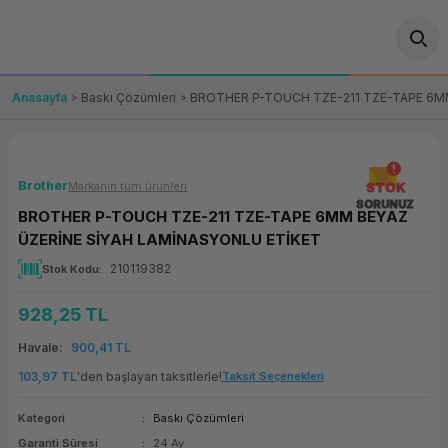
Geri Dön
Geri Dön
Geri Dön
Geri Dön
Geri Dön
Geri Dön
Geri Dön
ünler
leri
ası Çözümleri
eri
le) Ürünler
OT/VT Ürünleri
Anasayfa
Baskı Çözümleri
BROTHER P-TOUCH TZE-211 TZE-TAPE 6M
cı
s Ürünleri
eri
Barkod Yazıcı ve Okuyucu
hazı
ası
arı
keti
POS Terminali
Brother
Markanın tüm ürünleri
STOK
SORUNUZ
BROTHER P-TOUCH TZE-211 TZE-TAPE 6MM BEYAZ
sayar
 Kablosu
Station
ım
keti
Fiş Yazıcı
ÜZERİNE SİYAH LAMİNASYONLU ETİKET
210119382
Stok Kodu
sayar
akinesi
se
ve Bağlantı
şif Paketi
Self Servis Ekranı
928,25 TL
enleri
 (Firewall)
ma Makinesi
aklık
ve Yedekleme
Para Çekmecesi
Havale
900,41 TL
on
eme Makinesi
rofon
Panel PC
103,97 TL
'den başlayan taksitlerle!
Taksit Seçenekleri
Kategori
Baskı Çözümleri
ciler
Garanti Süresi
24 Ay