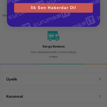
İlk Sen Haberdar Ol!
Hızlı Gönderi
Güvenli Alışveriş
Saat 15.00'a kadar yapılan siparişlerde
256 bit SSL sertifikası
aynı gün kargo imkanı
Kargo Bedava
Tüm siparişlerinizde ücretsiz kargo
imkanı
Üyelik
Kurumsal