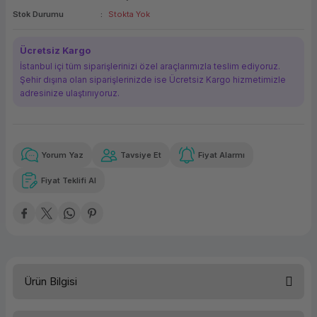
Stok Durumu
Stokta Yok
ork Bileşenleri
ek
Ücretsiz Kargo
İstanbul içi tüm siparişlerinizi özel araçlarımızla teslim ediyoruz.
Şehir dışına olan siparişlerinizde ise Ücretsiz Kargo hizmetimizle
adresinize ulaştırııyoruz.
Yorum Yaz
Tavsiye Et
Fiyat Alarmı
Güvenilir Alışveriş
103,97 TL
x 12
Havalelerde
Kolay iade imkanı
Aya varan taksit
Özel indirim fırsatı
Fiyat Teklifi Al
Güvenilir Alışveriş
103,97 TL
x 12
Havalelerde
Kolay iade imkanı
Aya varan taksit
Özel indirim fırsatı
Ürün Bilgisi
Türü
Yazıcı Etiketi