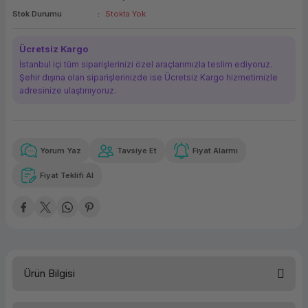
Stok Durumu
Stokta Yok
ork Bileşenleri
ek
Ücretsiz Kargo
İstanbul içi tüm siparişlerinizi özel araçlarımızla teslim ediyoruz.
Şehir dışına olan siparişlerinizde ise Ücretsiz Kargo hizmetimizle
adresinize ulaştırııyoruz.
Yorum Yaz
Tavsiye Et
Fiyat Alarmı
Güvenilir Alışveriş
140,91 TL
x 12
Havalelerde
Kolay iade imkanı
Aya varan taksit
Özel indirim fırsatı
Fiyat Teklifi Al
Güvenilir Alışveriş
140,91 TL
x 12
Havalelerde
Kolay iade imkanı
Aya varan taksit
Özel indirim fırsatı
Ürün Bilgisi
Türü
Yazıcı Etiketi