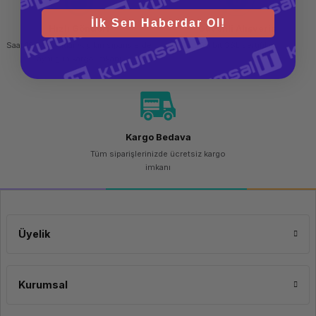
İlk Sen Haberdar Ol!
Hızlı Gönderi
Güvenli Alışveriş
Saat 15.00'a kadar yapılan siparişlerde
256 bit SSL sertifikası
aynı gün kargo imkanı
Kargo Bedava
Tüm siparişlerinizde ücretsiz kargo
imkanı
Üyelik
Kurumsal