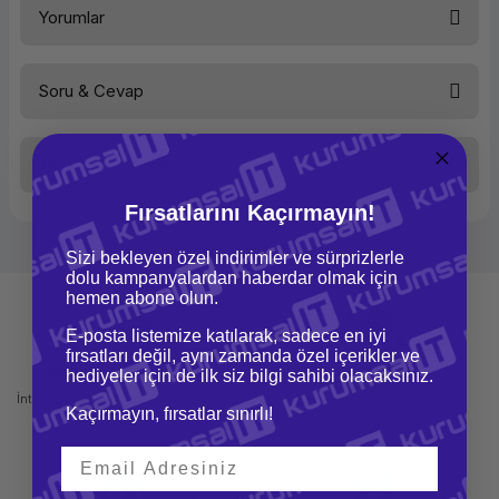
Yorumlar
Etiket Tipi
Standart Laminasyonlu
Etiket Genişliği
24 mm
Etiket Uzunluğu
8 m
Soru & Cevap
Bu ürüne ilk yorumu siz yapın!
Taksit Seçenekleri
Yorum Yaz
Ürün hakkında henüz soru sorulmamış.
Fırsatlarını Kaçırmayın!
Soru Sor
Sizi bekleyen özel indirimler ve sürprizlerle
dolu kampanyalardan haberdar olmak için
hemen abone olun.
E-posta listemize katılarak, sadece en iyi
fırsatları değil, aynı zamanda özel içerikler ve
Mağazadan Teslimat
İade ve Değişim
hediyeler için de ilk siz bilgi sahibi olacaksınız.
İnternetten sipariş et ve mağazadan
Kolay iade ve değişim imkanı
Kaçırmayın, fırsatlar sınırlı!
teslim al