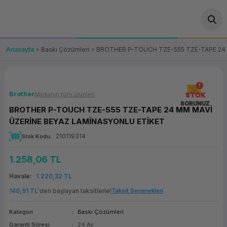
Geri Dön
Geri Dön
Geri Dön
Geri Dön
Geri Dön
Geri Dön
Geri Dön
ünler
leri
ası Çözümleri
eri
le) Ürünler
OT/VT Ürünleri
Anasayfa
Baskı Çözümleri
BROTHER P-TOUCH TZE-555 TZE-TAPE 24
cı
s Ürünleri
eri
Barkod Yazıcı ve Okuyucu
hazı
ası
arı
keti
POS Terminali
Brother
Markanın tüm ürünleri
STOK
SORUNUZ
BROTHER P-TOUCH TZE-555 TZE-TAPE 24 MM MAVİ
sayar
 Kablosu
Station
ım
keti
Fiş Yazıcı
ÜZERİNE BEYAZ LAMİNASYONLU ETİKET
210119314
Stok Kodu
sayar
akinesi
se
ve Bağlantı
şif Paketi
Self Servis Ekranı
1.258,06 TL
enleri
 (Firewall)
ma Makinesi
aklık
ve Yedekleme
Para Çekmecesi
Havale
1.220,32 TL
on
eme Makinesi
rofon
Panel PC
140,91 TL
'den başlayan taksitlerle!
Taksit Seçenekleri
Kategori
Baskı Çözümleri
ciler
Garanti Süresi
24 Ay