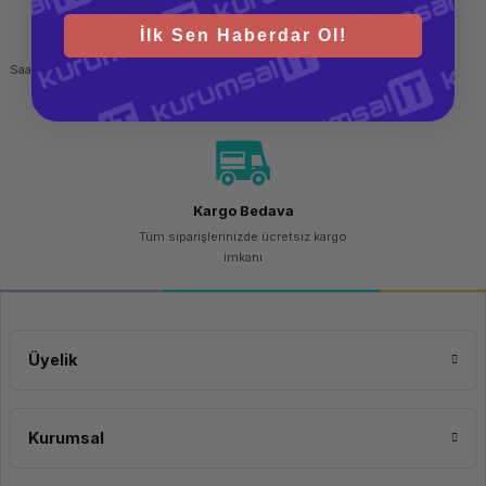
İlk Sen Haberdar Ol!
Hızlı Gönderi
Güvenli Alışveriş
Saat 15.00'a kadar yapılan siparişlerde
256 bit SSL sertifikası
aynı gün kargo imkanı
Kargo Bedava
Tüm siparişlerinizde ücretsiz kargo
imkanı
Üyelik
Kurumsal