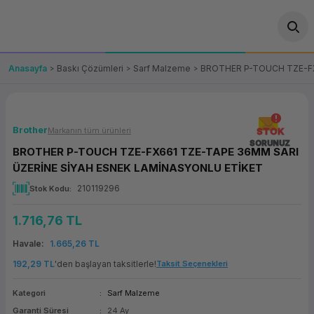
Geri Dön
Geri Dön
Geri Dön
Geri Dön
Geri Dön
Geri Dön
Geri Dön
ünler
leri
ası Çözümleri
eri
le) Ürünler
OT/VT Ürünleri
Anasayfa
Baskı Çözümleri
Sarf Malzeme
BROTHER P-TOUCH TZE-FX
cı
s Ürünleri
eri
Barkod Yazıcı ve Okuyucu
hazı
ası
arı
keti
POS Terminali
Brother
Markanın tüm ürünleri
STOK
SORUNUZ
BROTHER P-TOUCH TZE-FX661 TZE-TAPE 36MM SARI
sayar
 Kablosu
Station
ım
keti
Fiş Yazıcı
ÜZERİNE SİYAH ESNEK LAMİNASYONLU ETİKET
210119296
Stok Kodu
sayar
akinesi
se
ve Bağlantı
şif Paketi
Self Servis Ekranı
1.716,76 TL
enleri
 (Firewall)
ma Makinesi
aklık
ve Yedekleme
Para Çekmecesi
Havale
1.665,26 TL
on
eme Makinesi
rofon
Panel PC
192,29 TL
'den başlayan taksitlerle!
Taksit Seçenekleri
Kategori
Sarf Malzeme
ciler
Garanti Süresi
24 Ay