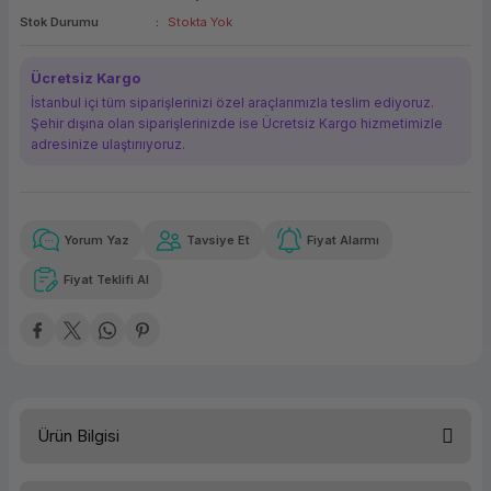
Stok Durumu
Stokta Yok
ork Bileşenleri
ek
Ücretsiz Kargo
İstanbul içi tüm siparişlerinizi özel araçlarımızla teslim ediyoruz.
Şehir dışına olan siparişlerinizde ise Ücretsiz Kargo hizmetimizle
adresinize ulaştırııyoruz.
Yorum Yaz
Tavsiye Et
Fiyat Alarmı
Güvenilir Alışveriş
192,29 TL
x 12
Havalelerde
Kolay iade imkanı
Aya varan taksit
Özel indirim fırsatı
Fiyat Teklifi Al
Güvenilir Alışveriş
192,29 TL
x 12
Havalelerde
Kolay iade imkanı
Aya varan taksit
Özel indirim fırsatı
Ürün Bilgisi
Türü
Yazıcı Etiketi