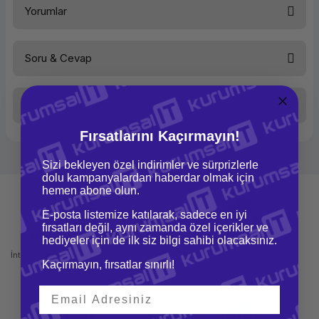
Yorumlar
Etiket Tipi
Esnek Laminasyonlu
Etiket Genişliği
36 mm
Etiket Uzunluğu
8 m
Soru & Cevap
Bu ürüne ilk yorumu siz yapın!
Taksit Seçenekleri
Yorum Yaz
Ürün hakkında henüz soru sorulmamış.
Fırsatlarını Kaçırmayın!
Soru Sor
Sizi bekleyen özel indirimler ve sürprizlerle
dolu kampanyalardan haberdar olmak için
hemen abone olun.
E-posta listemize katılarak, sadece en iyi
fırsatları değil, aynı zamanda özel içerikler ve
Mağazadan Teslimat
İade ve Değişim
hediyeler için de ilk siz bilgi sahibi olacaksınız.
İnternetten sipariş et ve mağazadan
Kolay iade ve değişim imkanı
Kaçırmayın, fırsatlar sınırlı!
teslim al