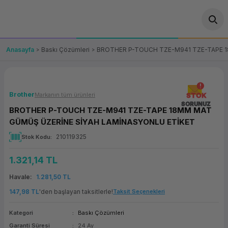
Geri Dön
Geri Dön
Geri Dön
Geri Dön
Geri Dön
Geri Dön
Geri Dön
ünler
leri
ası Çözümleri
eri
le) Ürünler
OT/VT Ürünleri
Anasayfa
Baskı Çözümleri
BROTHER P-TOUCH TZE-M941 TZE-TAPE 1
cı
s Ürünleri
eri
Barkod Yazıcı ve Okuyucu
hazı
ası
arı
keti
POS Terminali
Brother
Markanın tüm ürünleri
STOK
SORUNUZ
BROTHER P-TOUCH TZE-M941 TZE-TAPE 18MM MAT
sayar
 Kablosu
Station
ım
keti
Fiş Yazıcı
GÜMÜŞ ÜZERİNE SİYAH LAMİNASYONLU ETİKET
210119325
Stok Kodu
sayar
akinesi
se
ve Bağlantı
şif Paketi
Self Servis Ekranı
1.321,14 TL
enleri
 (Firewall)
ma Makinesi
aklık
ve Yedekleme
Para Çekmecesi
Havale
1.281,50 TL
on
eme Makinesi
rofon
Panel PC
147,98 TL
'den başlayan taksitlerle!
Taksit Seçenekleri
Kategori
Baskı Çözümleri
ciler
Garanti Süresi
24 Ay