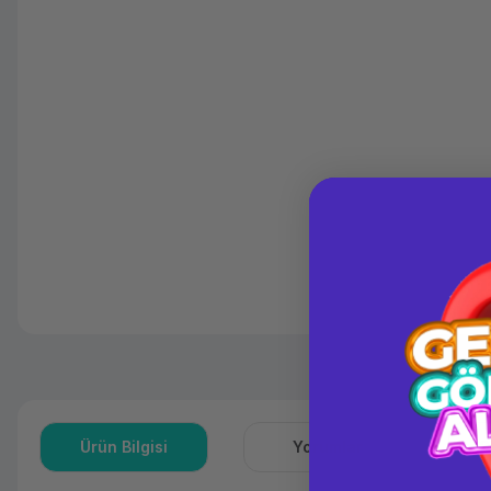
Ürün Bilgisi
Yorumlar
S