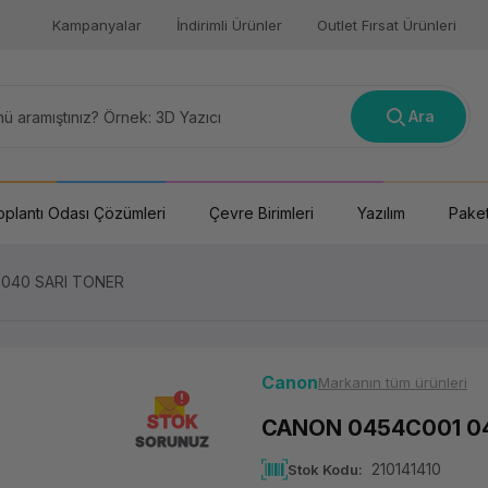
Kampanyalar
İndirimli Ürünler
Outlet Fırsat Ürünleri
Ara
oplantı Odası Çözümleri
Çevre Birimleri
Yazılım
Paket
040 SARI TONER
Canon
Markanın tüm ürünleri
STOK
CANON 0454C001 04
SORUNUZ
210141410
Stok Kodu