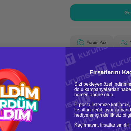
Ge
Güvenilir Alışveriş
151
Kolay iade imkanı
Aya 
Yorum Yaz
Fiyat Teklifi Al
151,18 TL
x 12
Hava
Aya varan taksit
Özel ind
Fırsatlarını Ka
Sizi bekleyen özel indirimle
dolu kampanyalardan haber
hemen abone olun.
E-posta listemize katılarak,
fırsatları değil, aynı zamand
hediyeler için de ilk siz bil
oru & Cevap
Taksit Seçenekleri
Kaçırmayın, fırsatlar sınırlı!