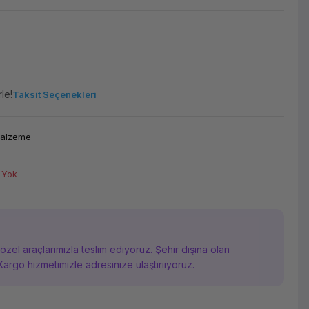
le!
Taksit Seçenekleri
Malzeme
 Yok
i özel araçlarımızla teslim ediyoruz. Şehir dışına olan
Kargo hizmetimizle adresinize ulaştırııyoruz.