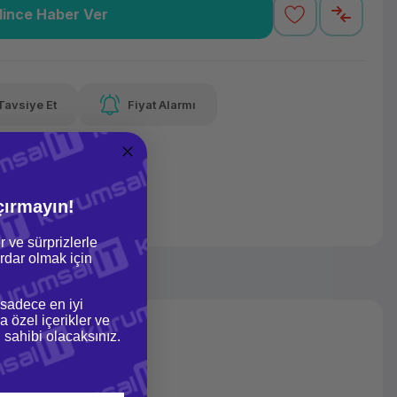
lince Haber Ver
34 TL
x 12
Havalelerde
Güvenilir Alışveriş
varan taksit
Özel indirim fırsatı
Kolay iade imkanı
Tavsiye Et
Fiyat Alarmı
lelerde
irim fırsatı
çırmayın!
r ve sürprizlerle
dar olmak için
 sadece en iyi
a özel içerikler ve
gi sahibi olacaksınız.