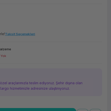
rle!
Taksit Seçenekleri
Malzeme
 Yok
i özel araçlarımızla teslim ediyoruz. Şehir dışına olan
Kargo hizmetimizle adresinize ulaştırııyoruz.