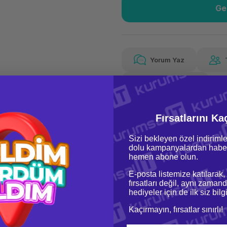
Ge
Güvenilir Alışveriş
34,
Kolay iade imkanı
Aya 
Yorum Yaz
Fiyat Teklifi Al
34,34 TL
x 12
Hava
Aya varan taksit
Özel ind
Fırsatlarını Ka
Sizi bekleyen özel indirimle
dolu kampanyalardan haber
hemen abone olun.
E-posta listemize katılarak,
fırsatları değil, aynı zamand
hediyeler için de ilk siz bil
oru & Cevap
Taksit Seçenekleri
Kaçırmayın, fırsatlar sınırlı!