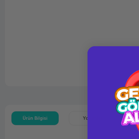
Ürün Bilgisi
Yorumlar
S