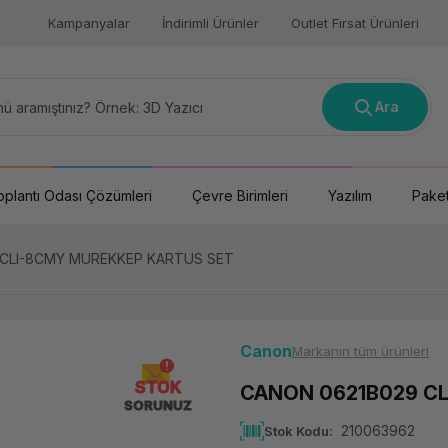
Kampanyalar
İndirimli Ürünler
Outlet Fırsat Ürünleri
Ara
oplantı Odası Çözümleri
Çevre Birimleri
Yazılım
Paket
 CLI-8CMY MUREKKEP KARTUS SET
Canon
Markanın tüm ürünleri
STOK
CANON 0621B029 C
SORUNUZ
210063962
Stok Kodu