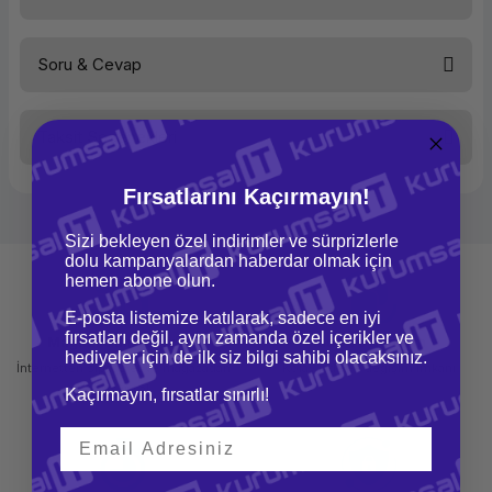
Soru & Cevap
Bu ürüne ilk yorumu siz yapın!
Taksit Seçenekleri
Yorum Yaz
Ürün hakkında henüz soru sorulmamış.
Fırsatlarını Kaçırmayın!
Soru Sor
Sizi bekleyen özel indirimler ve sürprizlerle
dolu kampanyalardan haberdar olmak için
hemen abone olun.
E-posta listemize katılarak, sadece en iyi
fırsatları değil, aynı zamanda özel içerikler ve
Mağazadan Teslimat
İade ve Değişim
hediyeler için de ilk siz bilgi sahibi olacaksınız.
İnternetten sipariş et ve mağazadan
Kolay iade ve değişim imkanı
teslim al
Kaçırmayın, fırsatlar sınırlı!