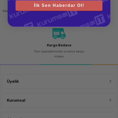
Hızlı Gönderi
Güvenli Alışveriş
İlk Sen Haberdar Ol!
Saat 15.00'a kadar yapılan siparişlerde
256 bit SSL sertifikası
aynı gün kargo imkanı
Kargo Bedava
Tüm siparişlerinizde ücretsiz kargo
imkanı
Üyelik
Kurumsal