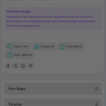
ork Bileşenleri
ek
Ücretsiz Kargo
İstanbul içi tüm siparişlerinizi özel araçlarımızla teslim ediyoruz.
Şehir dışına olan siparişlerinizde ise Ücretsiz Kargo hizmetimizle
adresinize ulaştırııyoruz.
Yorum Yaz
Tavsiye Et
Fiyat Alarmı
Güvenilir Alışveriş
90,88 TL
x 12
Havalelerde
Kolay iade imkanı
Aya varan taksit
Özel indirim fırsatı
Fiyat Teklifi Al
Güvenilir Alışveriş
90,88 TL
x 12
Havalelerde
Kolay iade imkanı
Aya varan taksit
Özel indirim fırsatı
Ürün Bilgisi
Türü
Yazıcı Toneri
Yorumlar