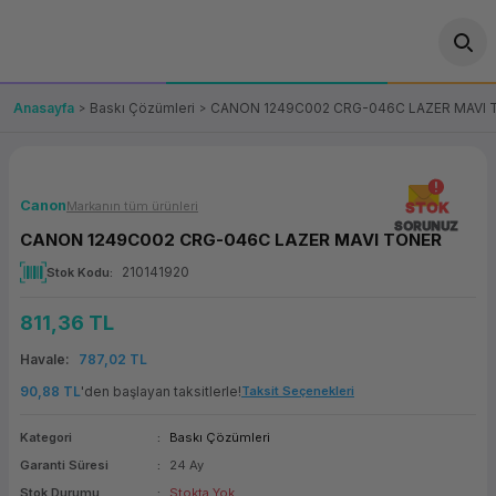
Geri Dön
Geri Dön
Geri Dön
Geri Dön
Geri Dön
Geri Dön
Geri Dön
ünler
leri
ası Çözümleri
eri
le) Ürünler
OT/VT Ürünleri
Anasayfa
Baskı Çözümleri
CANON 1249C002 CRG-046C LAZER MAVI
cı
s Ürünleri
eri
Barkod Yazıcı ve Okuyucu
hazı
ası
arı
keti
POS Terminali
Canon
Markanın tüm ürünleri
STOK
SORUNUZ
CANON 1249C002 CRG-046C LAZER MAVI TONER
sayar
 Kablosu
Station
ım
keti
Fiş Yazıcı
210141920
Stok Kodu
sayar
akinesi
se
ve Bağlantı
şif Paketi
Self Servis Ekranı
811,36 TL
enleri
 (Firewall)
ma Makinesi
aklık
ve Yedekleme
Havale
787,02 TL
Para Çekmecesi
90,88 TL
'den başlayan taksitlerle!
Taksit Seçenekleri
on
eme Makinesi
rofon
Panel PC
Kategori
Baskı Çözümleri
Garanti Süresi
24 Ay
ciler
Stok Durumu
Stokta Yok