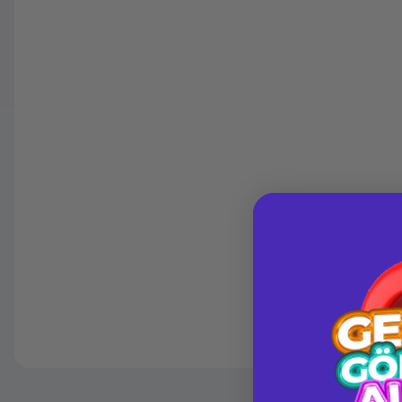
Havalelerde
Güvenilir Alışveriş
Özel indirim fırsatı
Kolay iade imkanı