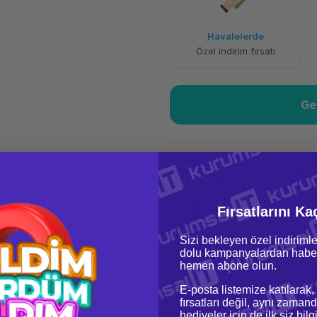
120,65 TL
x 12
Havalelerde
Aya varan taksit
Özel indirim fırsatı
Ge
Yorum Yaz
Fırsatlarını Ka
Fiyat Teklifi Al
Sizi bekleyen özel indirimle
dolu kampanyalardan haber
hemen abone olun.
E-posta listemize katılarak,
fırsatları değil, aynı zamand
hediyeler için de ilk siz bil