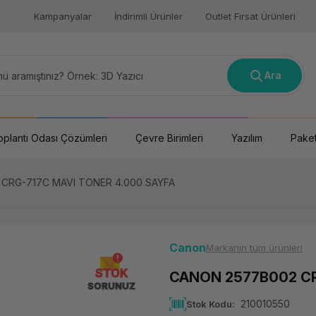
Kampanyalar
İndirimli Ürünler
Outlet Fırsat Ürünleri
Ara
oplantı Odası Çözümleri
Çevre Birimleri
Yazılım
Paket
CRG-717C MAVI TONER 4.000 SAYFA
Canon
Markanın tüm ürünleri
STOK
CANON 2577B002 CR
SORUNUZ
210010550
Stok Kodu