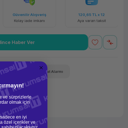
Güvenilir Alışveriş
120,65 TL
x 12
Kolay iade imkanı
Aya varan taksit
lince Haber Ver
Tavsiye Et
Fiyat Alarmı
çırmayın!
r ve sürprizlerle
dar olmak için
 sadece en iyi
a özel içerikler ve
gi sahibi olacaksınız.