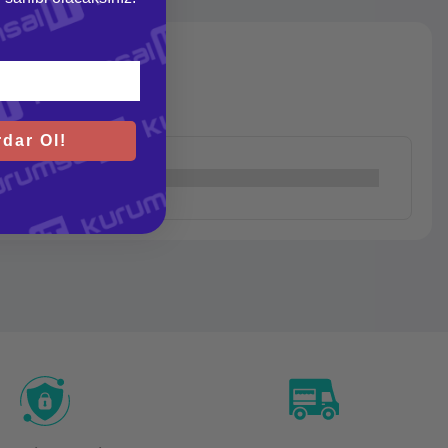
dar Ol!