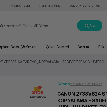
Kampanyalar
İndirimli Ürünler
Outlet Fırsat Ürünleri
Ara
oplantı Odası Çözümleri
Çevre Birimleri
Yazılım
Paket
 XPRESS A0 TARAYICI, KOPYALAMA - SADECE TARAYICI UNITESI 
Canon
Markanın tüm ürünleri
STOK
CANON 2738V824 SM
SORUNUZ
KOPYALAMA - SADECE