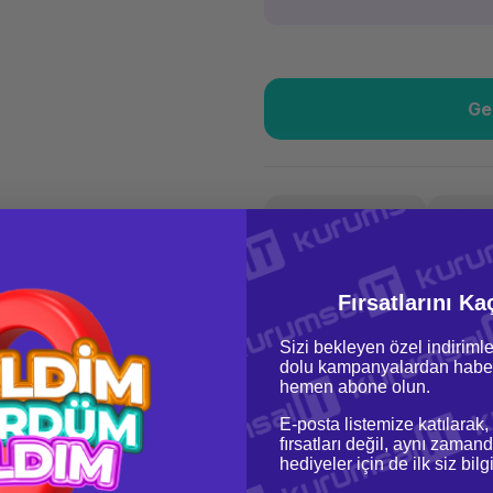
Ge
Güvenilir Alışveriş
8.45
Kolay iade imkanı
Aya 
Yorum Yaz
Fiyat Teklifi Al
Güvenilir Alışveriş
8.45
Fırsatlarını Ka
Kolay iade imkanı
Aya 
Sizi bekleyen özel indirimle
dolu kampanyalardan haber
hemen abone olun.
E-posta listemize katılarak,
fırsatları değil, aynı zamand
hediyeler için de ilk siz bil