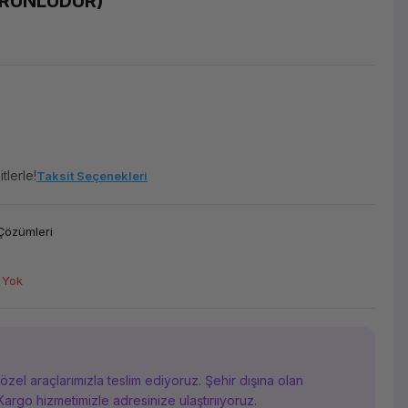
ORUNLUDUR)
tlerle!
Taksit Seçenekleri
Çözümleri
 Yok
i özel araçlarımızla teslim ediyoruz. Şehir dışına olan
Kargo hizmetimizle adresinize ulaştırııyoruz.