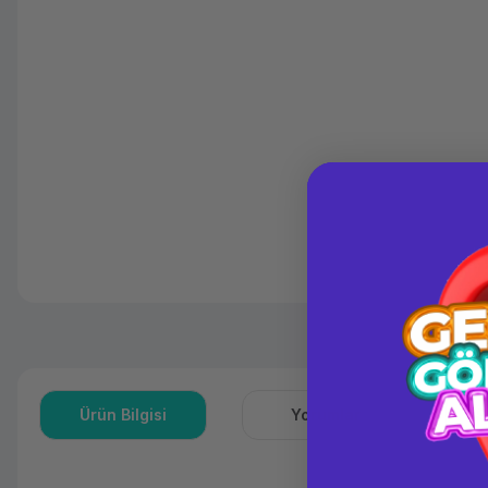
Ürün Bilgisi
Yorumlar
S