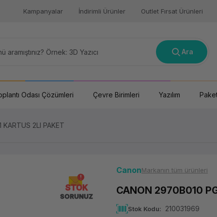
Kampanyalar
İndirimli Ürünler
Outlet Fırsat Ürünleri
Ara
oplantı Odası Çözümleri
Çevre Birimleri
Yazılım
Paket
1 KARTUS 2LI PAKET
Canon
Markanın tüm ürünleri
STOK
CANON 2970B010 PG
SORUNUZ
210031969
Stok Kodu