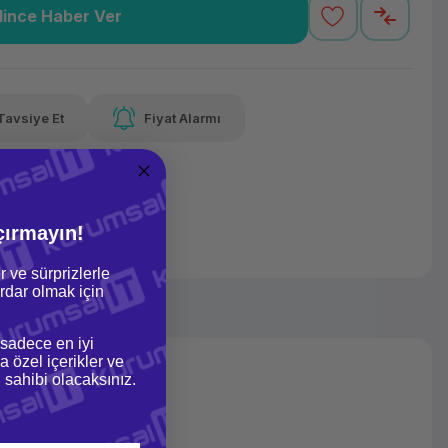
lince Haber Ver
46 TL
x 12
Havalelerde
Güvenilir Alışveriş
varan taksit
Özel indirim fırsatı
Kolay iade imkanı
Tavsiye Et
Fiyat Alarmı
lelerde
irim fırsatı
çırmayın!
r ve sürprizlerle
dar olmak için
 sadece en iyi
a özel içerikler ve
gi sahibi olacaksınız.