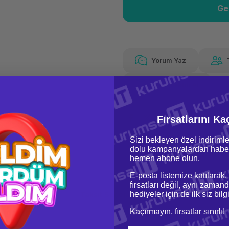
Ge
Güvenilir Alışveriş
28,
Kolay iade imkanı
Aya 
Yorum Yaz
Fiyat Teklifi Al
28,46 TL
x 12
Hava
Aya varan taksit
Özel ind
Fırsatlarını Ka
Sizi bekleyen özel indirimle
dolu kampanyalardan haber
hemen abone olun.
E-posta listemize katılarak,
fırsatları değil, aynı zamand
hediyeler için de ilk siz bil
oru & Cevap
Taksit Seçenekleri
Kaçırmayın, fırsatlar sınırlı!