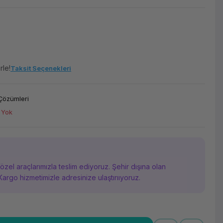
rle!
Taksit Seçenekleri
Çözümleri
 Yok
i özel araçlarımızla teslim ediyoruz. Şehir dışına olan
Kargo hizmetimizle adresinize ulaştırııyoruz.