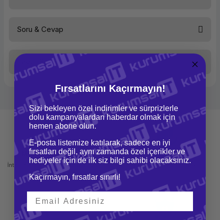
Soru & Cevap
Bu ürüne ilk yorumu siz yapın!
Taksit Seçenekleri
Yorum Yaz
Ürün hakkında henüz soru sorulmamış.
Fırsatlarını Kaçırmayın!
Soru Sor
Sizi bekleyen özel indirimler ve sürprizlerle
dolu kampanyalardan haberdar olmak için
hemen abone olun.
E-posta listemize katılarak, sadece en iyi
fırsatları değil, aynı zamanda özel içerikler ve
Mağazadan Teslimat
İade ve Değişim
hediyeler için de ilk siz bilgi sahibi olacaksınız.
İnternetten sipariş et ve mağazadan
Kolay iade ve değişim imkanı
teslim al
Kaçırmayın, fırsatlar sınırlı!