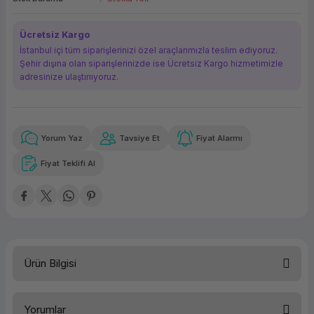
ork Bileşenleri
ek
Ücretsiz Kargo
İstanbul içi tüm siparişlerinizi özel araçlarımızla teslim ediyoruz.
Şehir dışına olan siparişlerinizde ise Ücretsiz Kargo hizmetimizle
adresinize ulaştırııyoruz.
Yorum Yaz
Tavsiye Et
Fiyat Alarmı
Güvenilir Alışveriş
189,50 TL
x 12
Havalelerde
Kolay iade imkanı
Aya varan taksit
Özel indirim fırsatı
Fiyat Teklifi Al
Güvenilir Alışveriş
189,50 TL
x 12
Havalelerde
Kolay iade imkanı
Aya varan taksit
Özel indirim fırsatı
Ürün Bilgisi
Türü
Yazıcı Toneri
Yorumlar