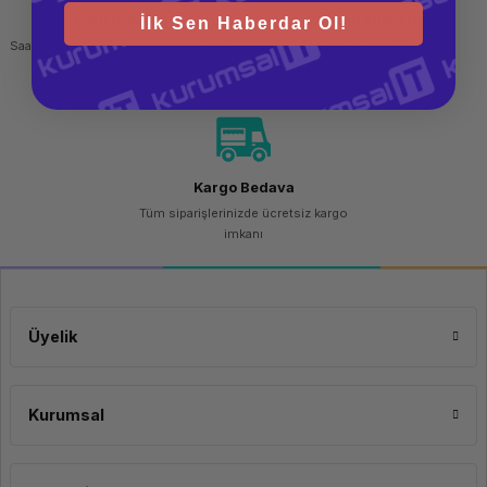
Hızlı Gönderi
Güvenli Alışveriş
İlk Sen Haberdar Ol!
Saat 15.00'a kadar yapılan siparişlerde
256 bit SSL sertifikası
aynı gün kargo imkanı
Kargo Bedava
Tüm siparişlerinizde ücretsiz kargo
imkanı
Üyelik
Kurumsal