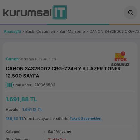
Geri Dön
Geri Dön
Geri Dön
Geri Dön
Geri Dön
Geri Dön
Geri Dön
ünler
leri
ası Çözümleri
eri
le) Ürünler
OT/VT Ürünleri
Anasayfa
Baskı Çözümleri
Sarf Malzeme
CANON 3482B002 CRG-724
cı
s Ürünleri
eri
Barkod Yazıcı ve Okuyucu
hazı
ası
arı
keti
POS Terminali
Canon
Markanın tüm ürünleri
STOK
SORUNUZ
CANON 3482B002 CRG-724H Y.K.LAZER TONER
sayar
 Kablosu
Station
ım
keti
Fiş Yazıcı
12.500 SAYFA
210066503
Stok Kodu
sayar
akinesi
se
ve Bağlantı
şif Paketi
Self Servis Ekranı
1.691,88 TL
enleri
 (Firewall)
ma Makinesi
aklık
ve Yedekleme
Para Çekmecesi
Havale
1.641,12 TL
on
eme Makinesi
rofon
Panel PC
189,50 TL
'den başlayan taksitlerle!
Taksit Seçenekleri
Kategori
Sarf Malzeme
ciler
Stok Durumu
Stokta Yok