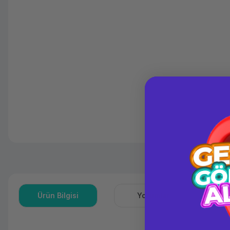
Ürün Bilgisi
Yorumlar
S