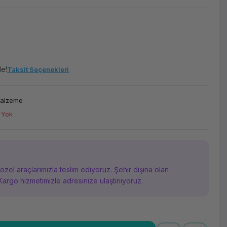
le!
Taksit Seçenekleri
Malzeme
 Yok
i özel araçlarımızla teslim ediyoruz. Şehir dışına olan
Kargo hizmetimizle adresinize ulaştırııyoruz.