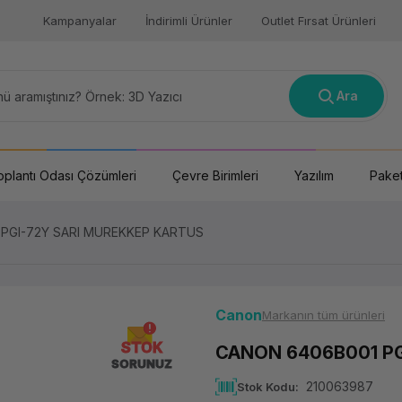
Kampanyalar
İndirimli Ürünler
Outlet Fırsat Ürünleri
Ara
oplantı Odası Çözümleri
Çevre Birimleri
Yazılım
Paket
PGI-72Y SARI MUREKKEP KARTUS
Canon
Markanın tüm ürünleri
STOK
CANON 6406B001 PG
SORUNUZ
210063987
Stok Kodu