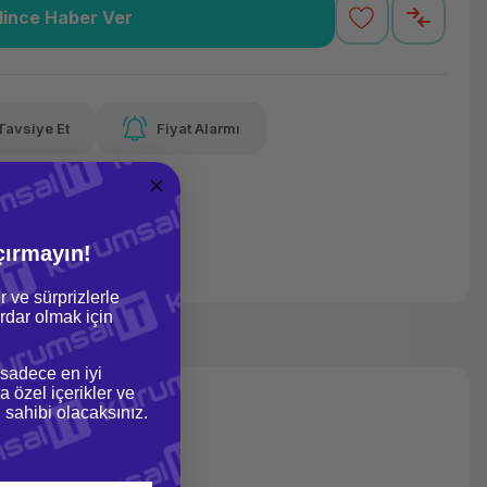
lince Haber Ver
99 TL
x 12
Havalelerde
Güvenilir Alışveriş
varan taksit
Özel indirim fırsatı
Kolay iade imkanı
Tavsiye Et
Fiyat Alarmı
lelerde
irim fırsatı
çırmayın!
r ve sürprizlerle
dar olmak için
 sadece en iyi
a özel içerikler ve
gi sahibi olacaksınız.