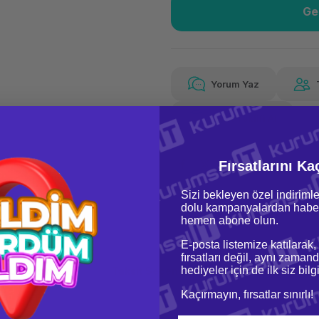
Ge
Güvenilir Alışveriş
11,
Kolay iade imkanı
Aya 
Yorum Yaz
Fiyat Teklifi Al
11,99 TL
x 12
Hava
Aya varan taksit
Özel ind
Fırsatlarını Ka
Sizi bekleyen özel indirimle
dolu kampanyalardan haber
hemen abone olun.
E-posta listemize katılarak,
fırsatları değil, aynı zamand
hediyeler için de ilk siz bil
oru & Cevap
Taksit Seçenekleri
Kaçırmayın, fırsatlar sınırlı!