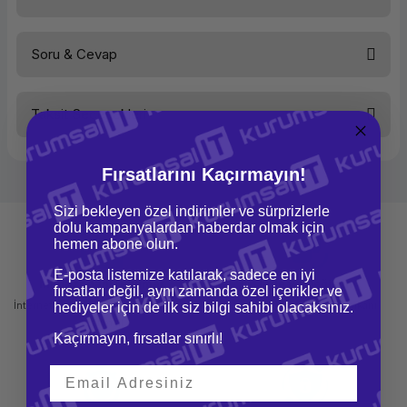
Soru & Cevap
Bu ürüne ilk yorumu siz yapın!
Taksit Seçenekleri
Yorum Yaz
Ürün hakkında henüz soru sorulmamış.
Fırsatlarını Kaçırmayın!
Soru Sor
Sizi bekleyen özel indirimler ve sürprizlerle
dolu kampanyalardan haberdar olmak için
hemen abone olun.
E-posta listemize katılarak, sadece en iyi
Mağazadan Teslimat
İade ve Değişim
fırsatları değil, aynı zamanda özel içerikler ve
İnternetten sipariş et ve mağazadan
Kolay iade ve değişim imkanı
hediyeler için de ilk siz bilgi sahibi olacaksınız.
teslim al
Kaçırmayın, fırsatlar sınırlı!