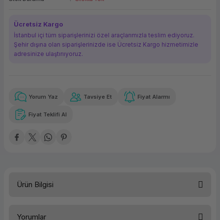
ork Bileşenleri
ek
Ücretsiz Kargo
İstanbul içi tüm siparişlerinizi özel araçlarımızla teslim ediyoruz.
Şehir dışına olan siparişlerinizde ise Ücretsiz Kargo hizmetimizle
adresinize ulaştırııyoruz.
Yorum Yaz
Tavsiye Et
Fiyat Alarmı
Güvenilir Alışveriş
15,01 TL
x 12
Havalelerde
Kolay iade imkanı
Aya varan taksit
Özel indirim fırsatı
Fiyat Teklifi Al
Güvenilir Alışveriş
15,01 TL
x 12
Havalelerde
Kolay iade imkanı
Aya varan taksit
Özel indirim fırsatı
Ürün Bilgisi
Türü
Yazıcı Kartuşu
Yorumlar