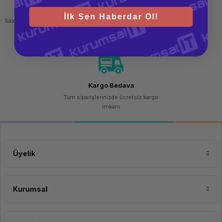
Hızlı Gönderi
Güvenli Alışveriş
İlk Sen Haberdar Ol!
Saat 15.00'a kadar yapılan siparişlerde
256 bit SSL sertifikası
aynı gün kargo imkanı
Kargo Bedava
Tüm siparişlerinizde ücretsiz kargo
imkanı
Üyelik
Kurumsal