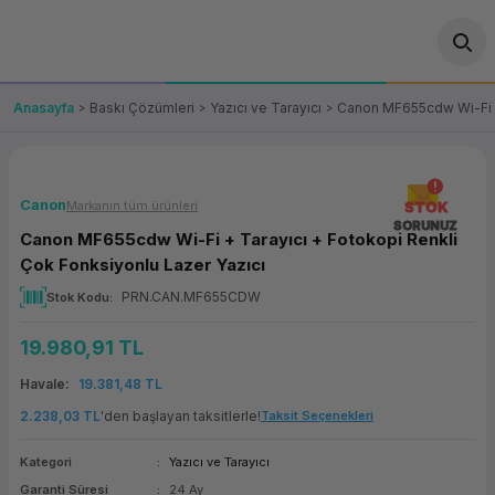
Geri Dön
Geri Dön
Geri Dön
Geri Dön
Geri Dön
Geri Dön
Geri Dön
ünler
leri
ası Çözümleri
eri
le) Ürünler
OT/VT Ürünleri
Anasayfa
Baskı Çözümleri
Yazıcı ve Tarayıcı
Canon MF655cdw Wi-Fi + 
cı
s Ürünleri
eri
Barkod Yazıcı ve Okuyucu
hazı
ası
arı
keti
POS Terminali
Canon
Markanın tüm ürünleri
STOK
SORUNUZ
Canon MF655cdw Wi-Fi + Tarayıcı + Fotokopi Renkli
sayar
 Kablosu
Station
ım
keti
Fiş Yazıcı
Çok Fonksiyonlu Lazer Yazıcı
PRN.CAN.MF655CDW
Stok Kodu
sayar
akinesi
se
ve Bağlantı
şif Paketi
Self Servis Ekranı
19.980,91 TL
enleri
 (Firewall)
ma Makinesi
aklık
ve Yedekleme
Para Çekmecesi
Havale
19.381,48 TL
on
eme Makinesi
rofon
Panel PC
2.238,03 TL
'den başlayan taksitlerle!
Taksit Seçenekleri
Kategori
Yazıcı ve Tarayıcı
ciler
Garanti Süresi
24 Ay