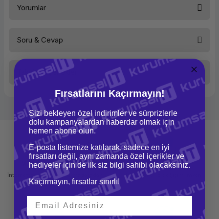
Yorumlar
Soru & Cevap
Bu ürüne ilk yorumu siz yapın!
Taksit Seçenekleri
Yorum Yaz
Ürün hakkında henüz soru sorulmamış.
Fırsatlarını Kaçırmayın!
Soru Sor
Sizi bekleyen özel indirimler ve sürprizlerle
dolu kampanyalardan haberdar olmak için
hemen abone olun.
E-posta listemize katılarak, sadece en iyi
fırsatları değil, aynı zamanda özel içerikler ve
Mağazadan Teslimat
İade ve Değişim
hediyeler için de ilk siz bilgi sahibi olacaksınız.
İnternetten sipariş et ve mağazadan
Kolay iade ve değişim imkanı
Kaçırmayın, fırsatlar sınırlı!
teslim al