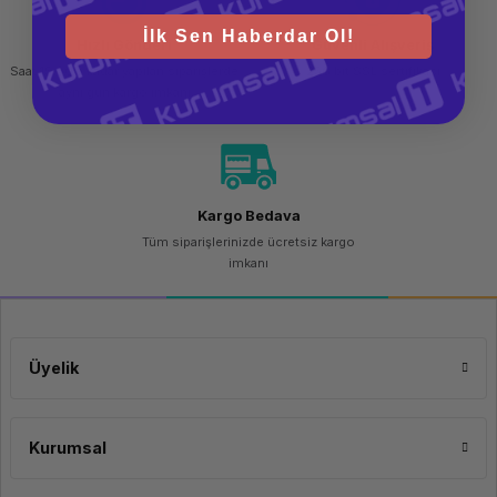
İlk Sen Haberdar Ol!
Hızlı Gönderi
Güvenli Alışveriş
Saat 15.00'a kadar yapılan siparişlerde
256 bit SSL sertifikası
aynı gün kargo imkanı
Kargo Bedava
Tüm siparişlerinizde ücretsiz kargo
imkanı
Üyelik
Kurumsal