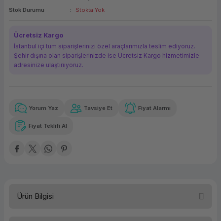
Stok Durumu
Stokta Yok
ork Bileşenleri
ek
Ücretsiz Kargo
İstanbul içi tüm siparişlerinizi özel araçlarımızla teslim ediyoruz.
Şehir dışına olan siparişlerinizde ise Ücretsiz Kargo hizmetimizle
adresinize ulaştırııyoruz.
Yorum Yaz
Tavsiye Et
Fiyat Alarmı
Güvenilir Alışveriş
2.238,03 TL
x 12
Havalelerde
Kolay iade imkanı
Aya varan taksit
Özel indirim fırsatı
Fiyat Teklifi Al
Güvenilir Alışveriş
2.238,03 TL
x 12
Havalelerde
Kolay iade imkanı
Aya varan taksit
Özel indirim fırsatı
Ürün Bilgisi
Canon MF655cdw Wi-Fi + Tarayıcı + Fotokopi Renkli Çok Fonksiyonlu Lazer Yazıcı